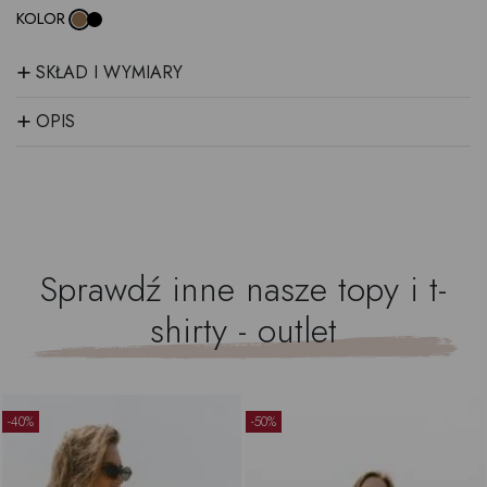
KOLOR
+
SKŁAD I WYMIARY
+
OPIS
Sprawdź inne nasze
topy i t-
shirty - outlet
-40%
-50%