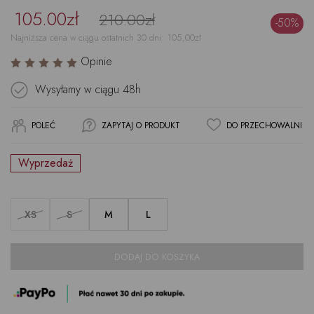
105.00zł
210.00zł
-50%
Najniższa cena w ciągu ostatnich 30 dni:
105,00
zł
Opinie
Wysyłamy w ciągu
48h
POLEĆ
ZAPYTAJ O PRODUKT
DO PRZECHOWALNI
Wyprzedaż
XS
S
M
L
DODAJ DO KOSZYKA