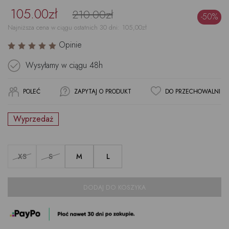
105.00zł
210.00zł
-50%
Najniższa cena w ciągu ostatnich 30 dni:
105,00
zł
Opinie
Wysyłamy w ciągu
48h
POLEĆ
ZAPYTAJ O PRODUKT
DO PRZECHOWALNI
Wyprzedaż
XS
S
M
L
DODAJ DO KOSZYKA