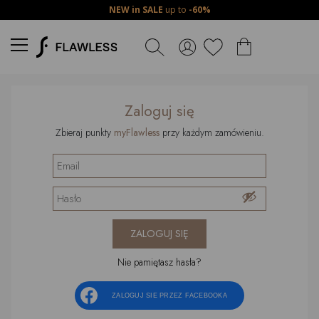
NEW in SALE
up to
-60%
Zaloguj się
Zbieraj punkty
myFlawless
przy każdym zamówieniu.
ZALOGUJ SIĘ
Nie pamiętasz hasła?
ZALOGUJ SIE PRZEZ FACEBOOKA