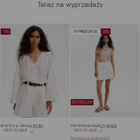
Teraz na wyprzedaży
-15%
WYPRZEDANE
-10%
BESTSELLER
KOSZULA SIENA ECRU
SPODENKI PABLO BIAŁE
361.25zł
425.00zł
404.10zł
449.00zł
Powiadom o dostępności