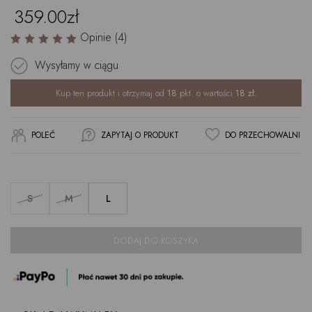
359.00zł
Opinie (4)
Wysyłamy w ciągu
Kup ten produkt i otrzymaj od
18
pkt. o wartości
18
zł.
POLEĆ
ZAPYTAJ O PRODUKT
DO PRZECHOWALNI
S
M
L
DODAJ DO KOSZYKA