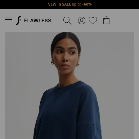
NEW in SALE
up to
-60%