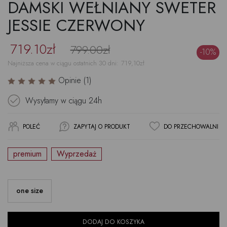
DAMSKI WEŁNIANY SWETER
JESSIE CZERWONY
719.10zł
799.00zł
-10%
Najniższa cena w ciągu ostatnich 30 dni:
719,10
zł
Opinie (1)
Wysyłamy w ciągu
24h
POLEĆ
ZAPYTAJ O PRODUKT
DO PRZECHOWALNI
premium
Wyprzedaż
one size
DODAJ DO KOSZYKA