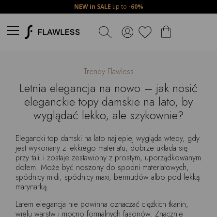
NEW in SALE
up to
-60%
Trendy Flawless
Letnia elegancja na nowo – jak nosić
eleganckie topy damskie na lato, by
wyglądać lekko, ale szykownie?
Elegancki top damski na lato najlepiej wygląda wtedy, gdy
jest wykonany z lekkiego materiału, dobrze układa się
przy talii i zostaje zestawiony z prostym, uporządkowanym
dołem. Może być noszony do spodni materiałowych,
spódnicy midi, spódnicy maxi, bermudów albo pod lekką
marynarką.
Latem elegancja nie powinna oznaczać ciężkich tkanin,
wielu warstw i mocno formalnych fasonów. Znacznie