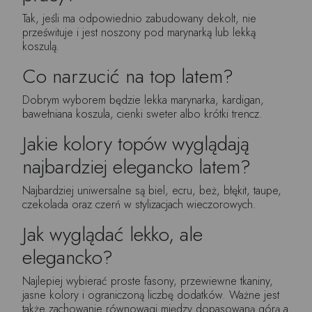
Tak, jeśli ma odpowiednio zabudowany dekolt, nie
prześwituje i jest noszony pod marynarką lub lekką
koszulą.
Co narzucić na top latem?
Dobrym wyborem będzie lekka marynarka, kardigan,
bawełniana koszula, cienki sweter albo krótki trencz.
Jakie kolory topów wyglądają
najbardziej elegancko latem?
Najbardziej uniwersalne są biel, ecru, beż, błękit, taupe,
czekolada oraz czerń w stylizacjach wieczorowych.
Jak wyglądać lekko, ale
elegancko?
Najlepiej wybierać proste fasony, przewiewne tkaniny,
jasne kolory i ograniczoną liczbę dodatków. Ważne jest
także zachowanie równowagi między dopasowaną górą a