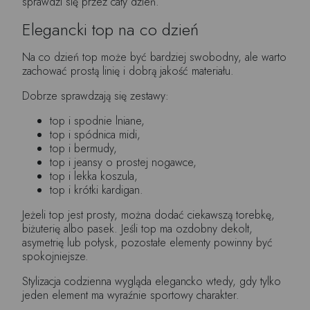
sprawdzi się przez cały dzień.
Elegancki top na co dzień
Na co dzień top może być bardziej swobodny, ale warto
zachować prostą linię i dobrą jakość materiału.
Dobrze sprawdzają się zestawy:
top i spodnie lniane,
top i spódnica midi,
top i bermudy,
top i jeansy o prostej nogawce,
top i lekka koszula,
top i krótki kardigan.
Jeżeli top jest prosty, można dodać ciekawszą torebkę,
biżuterię albo pasek. Jeśli top ma ozdobny dekolt,
asymetrię lub połysk, pozostałe elementy powinny być
spokojniejsze.
Stylizacja codzienna wygląda elegancko wtedy, gdy tylko
jeden element ma wyraźnie sportowy charakter.