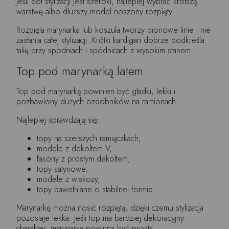
Jeśli dół stylizacji jest szeroki, najlepiej wybrać krótszą
warstwę albo dłuższy model noszony rozpięty.
Rozpięta marynarka lub koszula tworzy pionowe linie i nie
zasłania całej stylizacji. Krótki kardigan dobrze podkreśla
talię przy spodniach i spódnicach z wysokim stanem.
Top pod marynarką latem
Top pod marynarką powinien być gładki, lekki i
pozbawiony dużych ozdobników na ramionach.
Najlepiej sprawdzają się:
topy na szerszych ramiączkach,
modele z dekoltem V,
fasony z prostym dekoltem,
topy satynowe,
modele z wiskozy,
topy bawełniane o stabilnej formie.
Marynarkę można nosić rozpiętą, dzięki czemu stylizacja
pozostaje lekka. Jeśli top ma bardziej dekoracyjny
charakter, marynarka powinna być prosta.