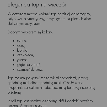
Elegancki top na wieczór
Wieczorem można wybrać top bardziej dekoracyjny,
satynowy, asymetryczny, z wycięciem na plecach albo
delikatnym połyskiem.
Dobrym wyborem są kolory:
czerń,
ecru,
bordo,
czekolada,
granat,
głęboka zieleń,
szampański beż.
Top można połączyć z szerokimi spodniami, prostą
spódnicą midi albo spódnicą maxi. Całość warto
uzupełnić sandałami na obcasie, małą torebką i subtelną
biżuterią.
Jeżeli top jest bardzo ozdobny, dół i dodatki powinny
pozostać minimalistyczne.