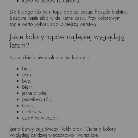
luźno narzucona na ramiona.
Do białego lub ecru topu dobrze pasuje koszula błękitna,
beżowa, biała albo w delikatne paski. Przy kolorowym
topie warto wybrać spokojniejszą warstwę.
Jakie kolory topów najlepiej wyglądają
latem?
Najbardziej uniwersalne letnie kolory to:
biel,
ecru,
beż,
błękit,
jasna oliwka,
pastelowy róż,
taupe,
czekolada,
czerń na wieczór.
Jasne barwy dają świeży i lekki efekt. Ciemne kolory
wyglądają bardziej wieczorowo i wyraziście.