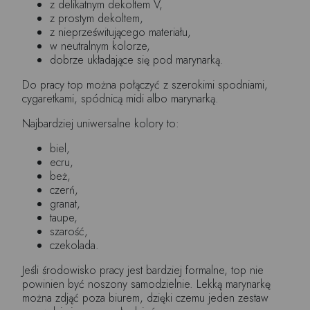
z delikatnym dekoltem V,
z prostym dekoltem,
z nieprześwitującego materiału,
w neutralnym kolorze,
dobrze układające się pod marynarką.
Do pracy top można połączyć z szerokimi spodniami,
cygaretkami, spódnicą midi albo marynarką.
Najbardziej uniwersalne kolory to:
biel,
ecru,
beż,
czerń,
granat,
taupe,
szarość,
czekolada.
Jeśli środowisko pracy jest bardziej formalne, top nie
powinien być noszony samodzielnie. Lekką marynarkę
można zdjąć poza biurem, dzięki czemu jeden zestaw