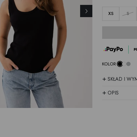
›
XS
S
KOLOR
+
SKŁAD I WY
+
OPIS