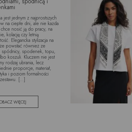
odniami, spódnicą i
enkami
a jest jednym z najprostszych
 na ciepłe dni, ale nie każda
 chce nosić ją do pracy, na
e, kolację czy letnią
tość. Elegancka stylizacja na
oże powstać również ze
, spódnicy, spodenek, topu,
albo koszuli. Kluczem nie jest
ny rodzaj ubrania, lecz
dnie proporcje, materiał,
tyka i poziom formalności
zestawu. […]
OBACZ WIĘCEJ