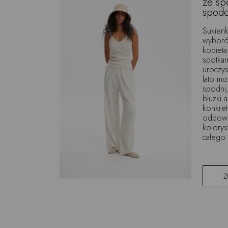
ze sp
spod
Sukienk
wyborów
kobieta
spotkani
uroczys
lato m
spodni
bluzki 
konkret
odpowie
kolorys
całego 
Z