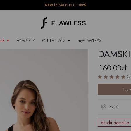
NEW in SALE
up to
-60%
ALE
KOMPLETY
OUTLET -70%
myFLAWLESS
DAMSKI
160.00zł
O
Kup t
POLEĆ
bluzki damskie