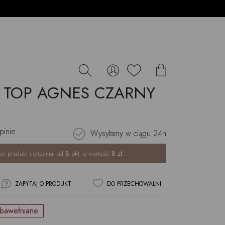
 TOP AGNES CZARNY
pinie
Wysyłamy w ciągu
24h
en produkt i otrzymaj od
8
pkt. o wartości
8
zł.
ZAPYTAJ O PRODUKT
DO PRZECHOWALNI
 bawełniane