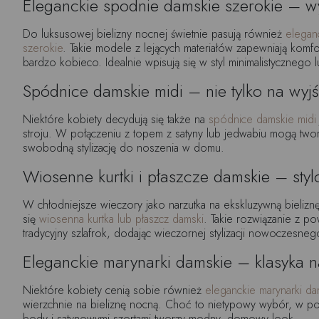
Eleganckie spodnie damskie szerokie – w
Do luksusowej bielizny nocnej świetnie pasują również
elegan
szerokie
. Takie modele z lejących materiałów zapewniają komfo
bardzo kobieco. Idealnie wpisują się w styl minimalistycznego 
Spódnice damskie midi – nie tylko na wyjś
Niektóre kobiety decydują się także na
spódnice damskie midi
stroju. W połączeniu z topem z satyny lub jedwabiu mogą two
swobodną stylizację do noszenia w domu.
Wiosenne kurtki i płaszcze damskie – styl
W chłodniejsze wieczory jako narzutka na ekskluzywną bielizn
się
wiosenna kurtka lub płaszcz damski
. Takie rozwiązanie z p
tradycyjny szlafrok, dodając wieczornej stylizacji nowoczesneg
Eleganckie marynarki damskie – klasyka 
Niektóre kobiety cenią sobie również
eleganckie marynarki da
wierzchnie na bieliznę nocną. Choć to nietypowy wybór, w p
body i satynowymi szortami tworzy modny, domowy look.