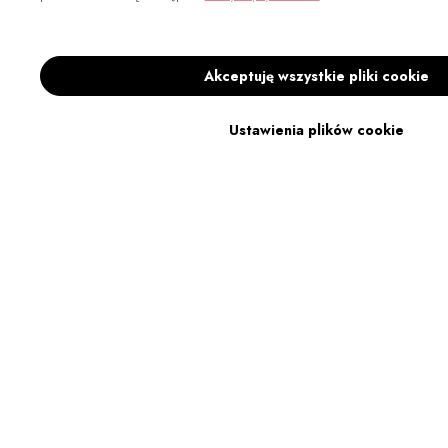
Akceptuję wszystkie pliki cookie
Ustawienia plików cookie
BESTSELLER
KOSZULA SIENA ECRU
SPODENKI PABLO BIAŁE
361.25zł
425.00zł
404.10zł
449.00zł
Powiadom o dostępności