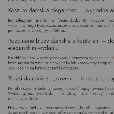
Koszule damskie eleganckie – wygodna al
Jeśli zależy nam na stylu i komforcie, doskonałym wyborem bę
elegancka
. Tego typu odzież może z powodzeniem zastąpić kl
jednocześnie więcej stylu i lekkości.
Rozpinane bluzy damskie z kapturem – d
eleganckim wydaniu
Na chłodniejsze wieczory doskonale sprawdzą się
rozpinane 
które można zarzucić na cienką halkę lub koronkowy komplet.
stylu idealne na leniwe poranki i wieczory.
Bluzki damskie z rękawem – klasyczne do
Do ekskluzywnej bielizny nocnej pasować będą również
bluz
Wybierając modele z lekkich materiałów, można stworzyć subt
noszenia w domu.
Ekskluzywna bielizna nocna nie jest więc tylko ekstrawagancją 
świadomych swojej wartości, które cenią zarówno estetykę, jak