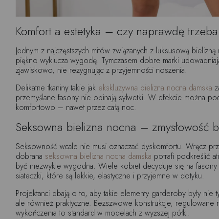
Komfort a estetyka – czy naprawdę trzeb
Jednym z najczęstszych mitów związanych z luksusową bielizną 
piękno wyklucza wygodę. Tymczasem dobre marki udowadniaj
zjawiskowo, nie rezygnując z przyjemności noszenia.
Delikatne tkaniny takie jak
ekskluzywna bielizna nocna damska
z
przemyślane fasony nie opinają sylwetki. W efekcie można poc
komfortowo – nawet przez całą noc.
Seksowna bielizna nocna – zmysłowość 
Seksowność wcale nie musi oznaczać dyskomfortu. Wręcz pr
dobrana
seksowna bielizna nocna damska
potrafi podkreślić at
być niezwykle wygodna. Wiele kobiet decyduje się na fasony z
siateczki, które są lekkie, elastyczne i przyjemne w dotyku.
Projektanci dbają o to, aby takie elementy garderoby były nie 
ale również praktyczne. Bezszwowe konstrukcje, regulowane r
wykończenia to standard w modelach z wyższej półki.