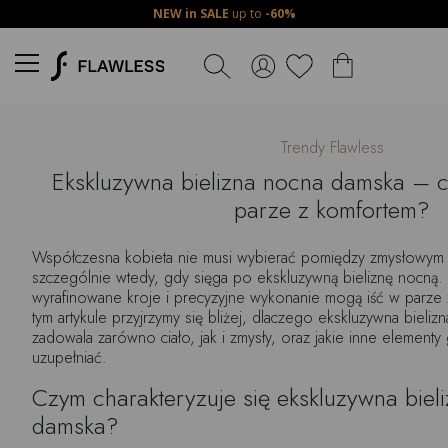
NEW in SALE
up to
-60%
Trendy Flawless
Ekskluzywna bielizna nocna damska – cz
parze z komfortem?
Współczesna kobieta nie musi wybierać pomiędzy zmysłowy
szczególnie wtedy, gdy sięga po ekskluzywną bieliznę nocną. 
wyrafinowane kroje i precyzyjne wykonanie mogą iść w parze
tym artykule przyjrzymy się bliżej, dlaczego ekskluzywna bieliz
zadowala zarówno ciało, jak i zmysły, oraz jakie inne element
uzupełniać.
Czym charakteryzuje się ekskluzywna biel
damska?