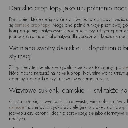
Damskie crop topy jako uzupełnienie nocny
Dla kobiet, które cenią sobie styl również w domowym zacisz
są
damskie crop topy
. Mogą one pełnić funkcję piżamowej gó
komponuje się z satynowymi spodenkami czy luźnymi spodniami
jednocześnie modna alternatywa dla klasycznych koszulek noc
Wełniane swetry damskie – dopełnienie bi
stylizacji
Zimą, kiedy temperatura w sypialni spada, warto sięgnąć po
we
które można narzucić na halkę lub top. Naturalna wełna utrzym
dobrany krój dodaje szyku nawet wieczornej rutynie.
Wizytowe sukienki damskie – styl także n
Choć może się to wydawać nieoczywiste, wiele elementów z 
damskie
można wykorzystać jako elegancką odzież domową. L
jedwabiu czy koronki idealnie sprawdzają się jako alternatywa d
nocnych.