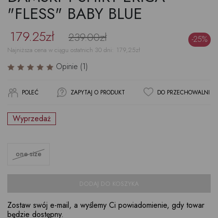
"FLESS" BABY BLUE
179.25zł
239.00zł
-25%
Najniższa cena w ciągu ostatnich 30 dni:
179,25
zł
Opinie (1)
POLEĆ
ZAPYTAJ O PRODUKT
DO PRZECHOWALNI
Wyprzedaż
one size
DODAJ DO KOSZYKA
Zostaw swój e-mail, a wyślemy Ci powiadomienie, gdy towar
będzie dostępny.