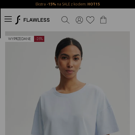
Ekstra
-15%
na SALE z kodem:
HOT15
WYBIERZ
ROZMIAR
ONE-
Powiadom
o
SIZE
dostępności
WYPRZEDANE
-25%