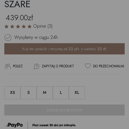
SZARE
439.00zł
Opinie (3)
Wysyłamy w ciągu
24h
Kup ten produkt i otrzymaj od
22
pkt. o wartości
22
zł.
POLEĆ
ZAPYTAJ O PRODUKT
DO PRZECHOWALNI
XS
S
M
L
XL
DODAJ DO KOSZYKA