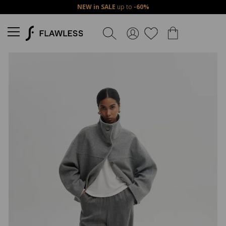
NEW in SALE
up to
-60%