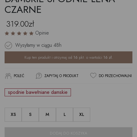
CZARNE
319.00zł
Opinie
Wysyłamy w ciągu
48h
Kup ten produkt i otrzymaj od
16
pkt. o wartości
16
zł.
POLEĆ
ZAPYTAJ O PRODUKT
DO PRZECHOWALNI
spodnie bawełniane damskie
XS
S
M
L
XL
DODAJ DO KOSZYKA