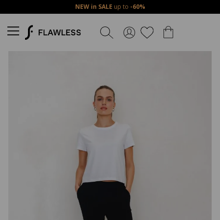
NEW in SALE
up to
-60%