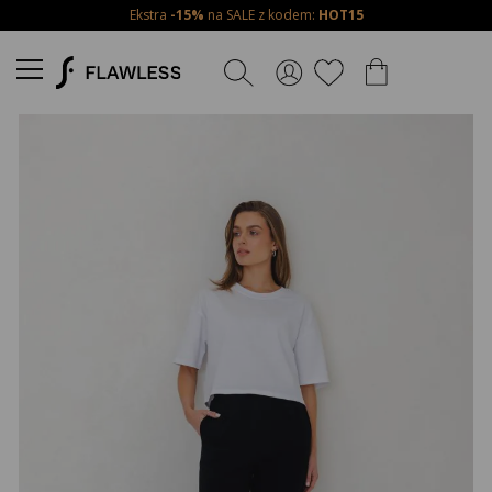
Ekstra
-15%
na SALE z kodem:
HOT15