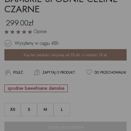
CZARNE
299.00zł
Opinie
Wysyłamy w ciągu
48h
Kup ten produkt i otrzymaj od
15
pkt. o wartości
15
zł.
POLEĆ
ZAPYTAJ O PRODUKT
DO PRZECHOWALNI
spodnie bawełniane damskie
XS
S
M
L
DODAJ DO KOSZYKA