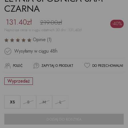
CZARNA
131.40zł
219.00zł
-40%
Najniższa cena w ciągu ostatnich 30 dni:
131,40
zł
Opinie (1)
Wysyłamy w ciągu
48h
POLEĆ
ZAPYTAJ O PRODUKT
DO PRZECHOWALNI
Wyprzedaż
XS
S
M
L
DODAJ DO KOSZYKA