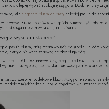
a, możesz dobrać do niej bluzkę jasną, pastelową albo w ciepłym neu
liwkowy, lepiej wybrać spokojniejszą górę. Dzięki temu stylizacja b
ź także, jaka
elegancka bluzka do pracy
najlepiej pasuje do spódnic
je warstwowe. Bluzka do ołówkowej spódnicy może być połączona z 
 zbyt długa i nie zakrywała całej linii spódnicy.
owej z wysokim stanem?
iej pasuje bluzka, którą można wpuścić do środka lub która kończy 
cje, dlatego nie warto zakrywać go zbyt długą górą.
m w serek, krótkie dzianinowe topy, eleganckie koszule, bluzki ko
kt wysmuklenia, wybieraj fasony, które prowadzą wzrok pionowo: de
 bardzo szerokie, pudełkowe bluzki. Mogą one sprawić, że sylwetka 
ieraj modele z miękkich tkanin i noś je częściowo wpuszczone w spó