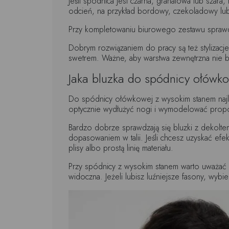
Jeśli spódnica jest czarna, granatowa lub szar
odcień, na przykład bordowy, czekoladowy lub o
Przy kompletowaniu biurowego zestawu sprawd
Dobrym rozwiązaniem do pracy są też stylizac
swetrem. Ważne, aby warstwa zewnętrzna nie była
Jaka bluzka do spódnicy ołówk
Do spódnicy ołówkowej z wysokim stanem najlep
optycznie wydłużyć nogi i wymodelować propor
Bardzo dobrze sprawdzają się bluzki z dekolte
dopasowaniem w talii. Jeśli chcesz uzyskać efe
plisy albo prostą linię materiału.
Przy spódnicy z wysokim stanem warto uważać na
widoczna. Jeżeli lubisz luźniejsze fasony, wyb