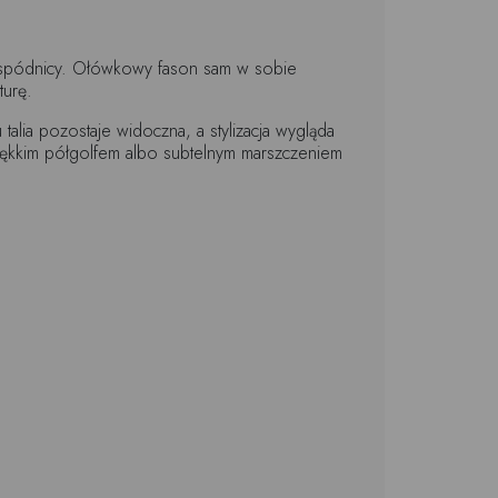
m spódnicy. Ołówkowy fason sam w sobie
turę.
talia pozostaje widoczna, a stylizacja wygląda
ękkim półgolfem albo subtelnym marszczeniem