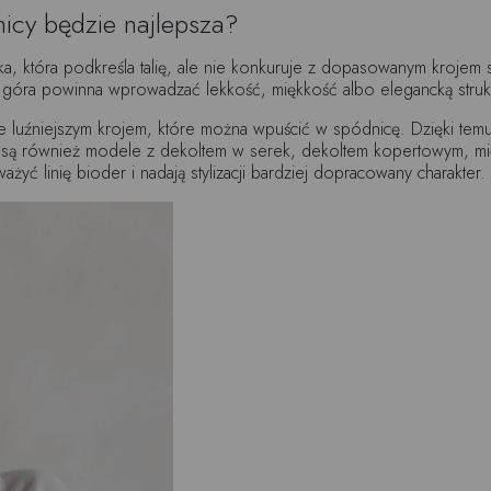
icy będzie najlepsza?
ka, która podkreśla talię, ale nie konkuruje z dopasowanym kroje
 góra powinna wprowadzać lekkość, miękkość albo elegancką struk
ie luźniejszym krojem, które można wpuścić w spódnicę. Dzięki temu 
 są również modele z dekoltem w serek, dekoltem kopertowym, mi
yć linię bioder i nadają stylizacji bardziej dopracowany charakter.