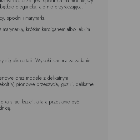
tralnym kolorze. Jeśli spódnica ma mocniejszy
ędzie elegancka, ale nie przytłaczająca.
y, spodni i marynarki.
marynarką, krótkim kardiganem albo lekkim
się blisko talii. Wysoki stan ma za zadanie
pertowe oraz modele z delikatnym
kolt V, pionowe przeszycia, guziki, delikatne
straci kształt, a talia przestanie być
dnicę.