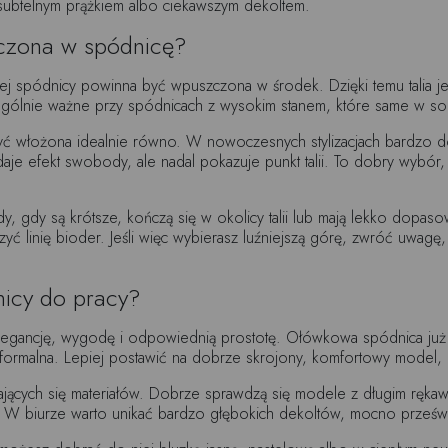
 subtelnym prążkiem albo ciekawszym dekoltem.
czona w spódnicę?
spódnicy powinna być wpuszczona w środek. Dzięki temu talia jes
czególnie ważne przy spódnicach z wysokim stanem, które same w so
yć włożona idealnie równo. W nowoczesnych stylizacjach bardzo do
aje efekt swobody, ale nadal pokazuje punkt talii. To dobry wybór, je
y, gdy są krótsze, kończą się w okolicy talii lub mają lekko dopas
 linię bioder. Jeśli więc wybierasz luźniejszą górę, zwróć uwagę, 
nicy do pracy?
 elegancję, wygodę i odpowiednią prostotę. Ołówkowa spódnica już
ormalna. Lepiej postawić na dobrze skrojony, komfortowy model, k
dających się materiałów. Dobrze sprawdzą się modele z długim ręka
n. W biurze warto unikać bardzo głębokich dekoltów, mocno prześwi