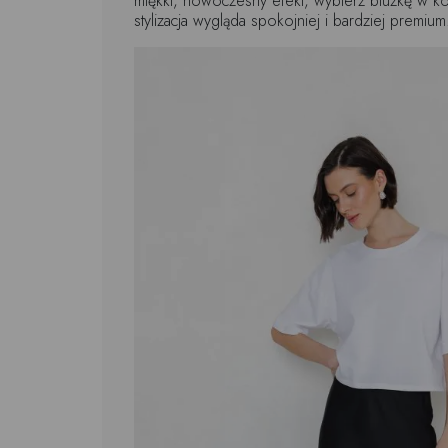
miękki, nowoczesny efekt, wybierz bluzkę w ko
stylizacja wygląda spokojniej i bardziej premium