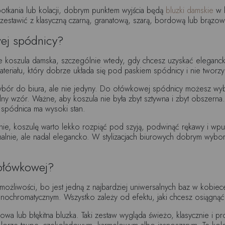
spotkania lub kolacji, dobrym punktem wyjścia będą
bluzki damskie
w k
 zestawić z klasyczną czarną, granatową, szarą, bordową lub brąz
wej spódnicy?
oszula damska, szczególnie wtedy, gdy chcesz uzyskać elegancki
teriału, który dobrze układa się pod paskiem spódnicy i nie tworzy 
 wybór do biura, ale nie jedyny. Do ołówkowej spódnicy możesz wyb
y wzór. Ważne, aby koszula nie była zbyt sztywna i zbyt obszerna.
 spódnica ma wysoki stan.
śnie, koszulę warto lekko rozpiąć pod szyją, podwinąć rękawy i wpu
rmalnie, ale nadal elegancko. W stylizacjach biurowych dobrym wy
 ołówkowej?
żliwości, bo jest jedną z najbardziej uniwersalnych baz w kobiec
 monochromatycznym. Wszystko zależy od efektu, jaki chcesz osiągnąć
owa lub błękitna bluzka. Taki zestaw wygląda świeżo, klasycznie i pro