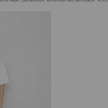
lorze taupe, czekoladowym, karmelowym albo jasnoszarym. Te kolor
.