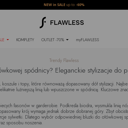
NEW in SALE
up to
-60%
ALE
KOMPLETY
OUTLET -70%
myFLAWLESS
Trendy Flawless
ówkowej spódnicy? Eleganckie stylizacje do p
i, koszule i topy, które równoważą dopasowany dół stylizacji. Naj
likatnie luźniejszą linią lub wpuszczone w spódnicę. Kluczowe znac
ecych fasonów w garderobie. Podkreśla biodra, wysmukla linię nóg
 dopasowany krój wymaga jednak dobrze dobranej góry. Zbyt obcisł
rcje sylwetki. Dlatego wybór odpowiedniej bluzki do ołówkowej sp
 oraz sposobu noszenia.