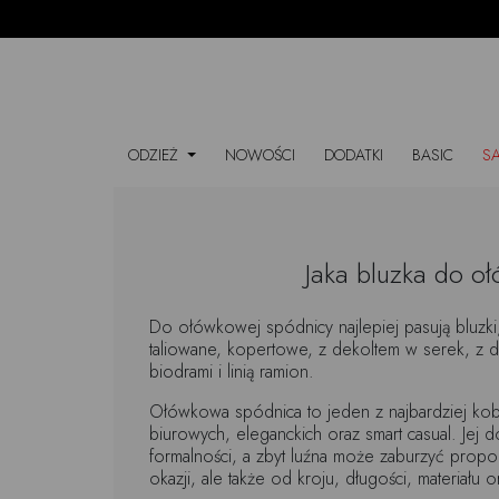
ODZIEŻ
NOWOŚCI
DODATKI
BASIC
S
Jaka bluzka do oł
Do ołówkowej spódnicy najlepiej pasują bluzk
taliowane, kopertowe, z dekoltem w serek, z de
biodrami i linią ramion.
Ołówkowa spódnica to jeden z najbardziej kobi
biurowych, eleganckich oraz smart casual. Jej
formalności, a zbyt luźna może zaburzyć propo
okazji, ale także od kroju, długości, materiału