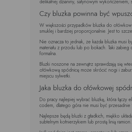
delikatnej dzianiny, satynowym wykończeniem,
Czy bluzka powinna być wpusz
W większości przypadków bluzka do ołówkowej 
smuklej i bardziej proporcjonalnie. Jest to sz
Nie oznacza to jednak, że każda bluzka musi b
materiału z przodu lub po bokach. Taki zabieg d
formalna.
Bluzki noszone na zewnątrz sprawdzają się wted
ołówkową spódnicę może skrócić nogi i zaburzyć
miejscu sylwetki.
Jaka bluzka do ołówkowej spód
Do pracy najlepiej wybrać bluzkę, która łączy
codem, dlatego góra nie musi być przesadnie f
Najlepsze będą bluzki z gładkich, miękko ukła
subtelnym kołnierzykiem lub prostą linią ramio