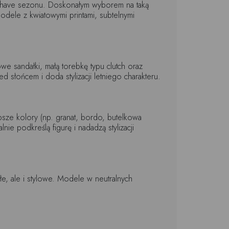
ust have sezonu. Doskonałym wyborem na taką
modele z kwiatowymi printami, subtelnymi
owe sandałki, małą torebkę typu clutch oraz
 słońcem i doda stylizacji letniego charakteru.
ze kolory (np. granat, bordo, butelkowa
lnie podkreślą figurę i nadadzą stylizacji
płe, ale i stylowe. Modele w neutralnych