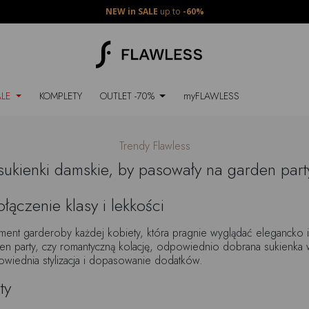
NEW in SALE
up to
-60%
ALE
KOMPLETY
OUTLET -70%
myFLAWLESS
Trendy Flawless
 sukienki damskie, by pasowały na garden part
ączenie klasy i lekkości
nt garderoby każdej kobiety, która pragnie wyglądać elegancko i 
n party, czy romantyczną kolację, odpowiednio dobrana sukienka w
owiednia stylizacja i dopasowanie dodatków.
ty