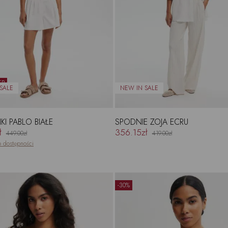
ER
I PABLO BIAŁE
SPODNIE ZOJA ECRU
ł
356.15zł
449.00zł
419.00zł
 dostępności
-30%