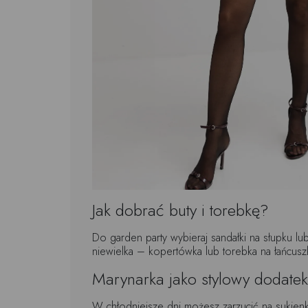
Jak dobrać buty i torebkę?
Do garden party wybieraj sandałki na słupku lu
niewielka – kopertówka lub torebka na łańcuszku
Marynarka jako stylowy dodatek
W chłodniejsze dni możesz zarzucić na sukie