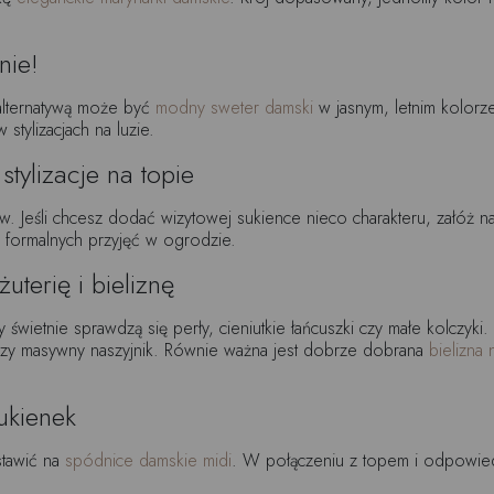
nie!
, alternatywą może być
modny sweter damski
w jasnym, letnim kolorz
 stylizacjach na luzie.
tylizacje na topie
w. Jeśli chcesz dodać wizytowej sukience nieco charakteru, załóż na
 formalnych przyjęć w ogrodzie.
uterię i bieliznę
y świetnie sprawdzą się perły, cieniutkie łańcuszki czy małe kolczy
 czy masywny naszyjnik. Równie ważna jest dobrze dobrana
bielizna
ukienek
stawić na
spódnice damskie midi
. W połączeniu z topem i odpowiedn