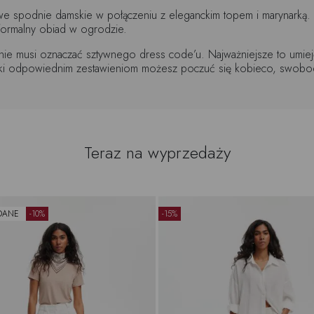
ytowe spodnie damskie w połączeniu z eleganckim topem i marynarką. 
 formalny obiad w ogrodzie.
ję nie musi oznaczać sztywnego dress code’u. Najważniejsze to umiej
zięki odpowiednim zestawieniom możesz poczuć się kobieco, swobod
Teraz na wyprzedaży
DANE
-10%
-15%