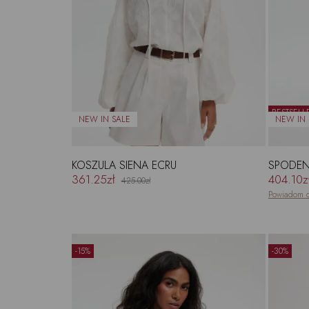
BESTSELL
KOSZULA SIENA ECRU
SPODENK
361.25zł
404.10z
425.00zł
Powiadom o
-15%
-30%