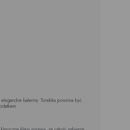
b eleganckie baleriny. Torebka powinna być
dodatkami.
 klasyczne klapy sprawią, że całość nabierze