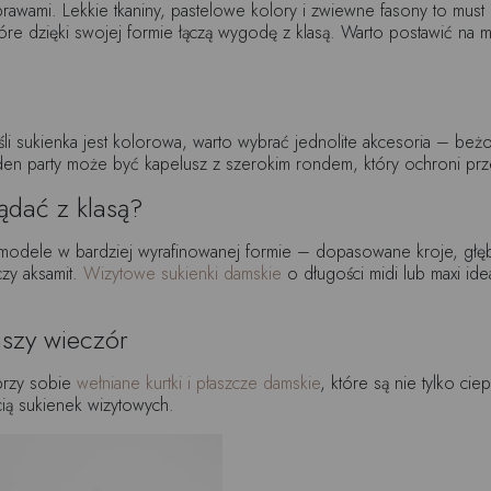
 prawami. Lekkie tkaniny, pastelowe kolory i zwiewne fasony to m
tóre dzięki swojej formie łączą wygodę z klasą. Warto postawić na 
eśli sukienka jest kolorowa, warto wybrać jednolite akcesoria – beż
den party może być kapelusz z szerokim rondem, który ochroni przed
ądać z klasą?
odele w bardziej wyrafinowanej formie – dopasowane kroje, głębs
czy aksamit.
Wizytowe sukienki damskie
o długości midi lub maxi idea
jszy wieczór
 przy sobie
wełniane kurtki i płaszcze damskie
, które są nie tylko cie
ią sukienek wizytowych.