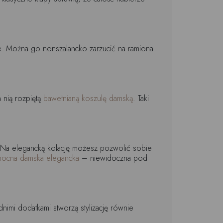
e. Można go nonszalancko zarzucić na ramiona
 nią rozpiętą
bawełnianą koszulę damską
. Taki
ki. Na elegancką kolację możesz pozwolić sobie
 nocna damska elegancka
– niewidoczna pod
imi dodatkami stworzą stylizację równie