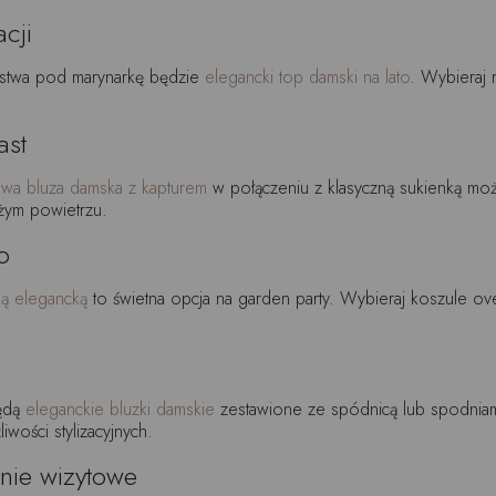
acji
rstwa pod marynarkę będzie
elegancki top damski na lato
. Wybieraj 
ast
wa bluza damska z kapturem
w połączeniu z klasyczną sukienką moż
żym powietrzu.
o
ą elegancką
to świetna opcja na garden party. Wybieraj koszule o
będą
eleganckie bluzki damskie
zestawione ze spódnicą lub spodniami
iwości stylizacyjnych.
dnie wizytowe