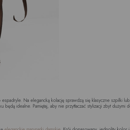
b espadryle. Na elegancką kolację sprawdzą się klasyczne szpilki lu
 będą idealne. Pamiętaj, aby nie przytłaczać stylizacji zbyt dużymi 
nkę
eleganckie marynarki damskie
. Krój dopasowany, jednolity kolor i