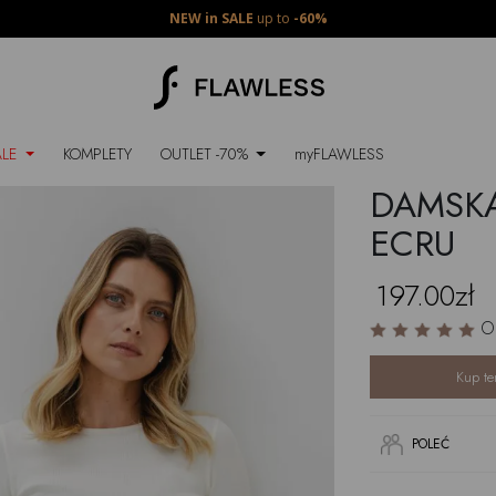
NEW in SALE
up to
-60%
ALE
KOMPLETY
OUTLET -70%
myFLAWLESS
DAMSKA
ECRU
197.00zł
O
Kup te
POLEĆ