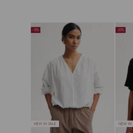
-15%
-20%