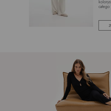
kolorys
całego 
Z