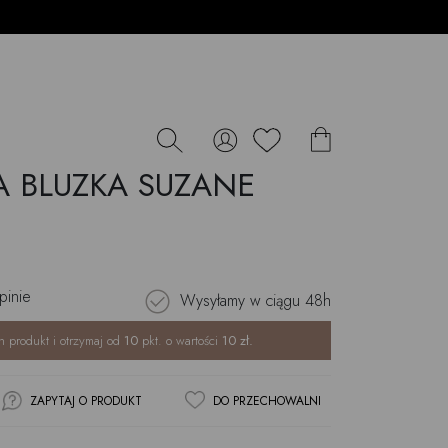
 BLUZKA SUZANE
pinie
Wysyłamy w ciągu
48h
n produkt i otrzymaj od
10
pkt. o wartości
10
zł.
ZAPYTAJ O PRODUKT
DO PRZECHOWALNI