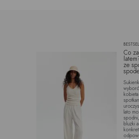
BESTSEL
Co za
latem
ze sp
spod
Sukienk
wyborów
kobieta
spotkani
uroczys
lato m
spodni
bluzki 
konkret
odpowie