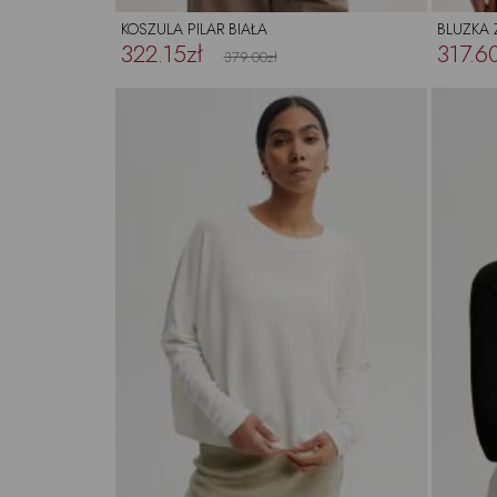
KOSZULA PILAR BIAŁA
BLUZKA
322.15zł
317.60
379.00zł