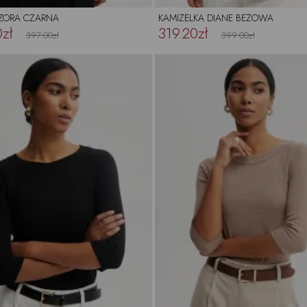
 ZORA CZARNA
KAMIZELKA DIANE BEŻOWA
zł
319.20zł
397.00zł
399.00zł