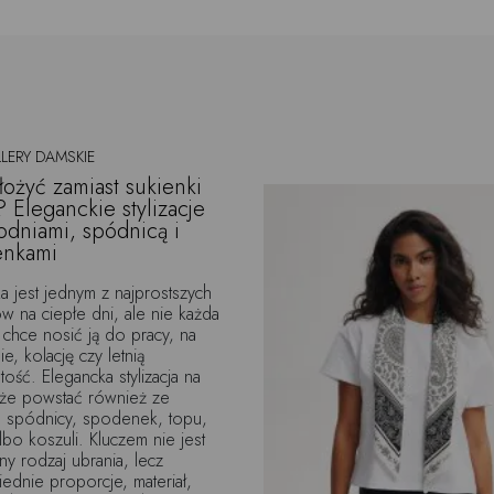
LERY DAMSKIE
łożyć zamiast sukienki
? Eleganckie stylizacje
odniami, spódnicą i
enkami
a jest jednym z najprostszych
 na ciepłe dni, ale nie każda
 chce nosić ją do pracy, na
e, kolację czy letnią
tość. Elegancka stylizacja na
oże powstać również ze
, spódnicy, spodenek, topu,
albo koszuli. Kluczem nie jest
ny rodzaj ubrania, lecz
dnie proporcje, materiał,