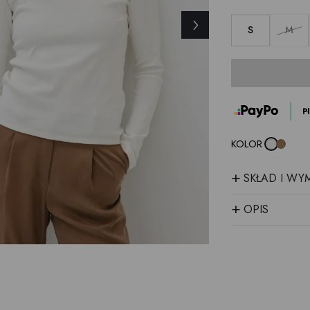
›
S
M
KOLOR
+
SKŁAD I WY
+
OPIS