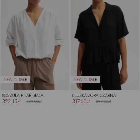
KOSZULA PILAR BIAŁA
BLUZKA ZORA CZARNA
322.15zł
317.60zł
379.00zł
397.00zł