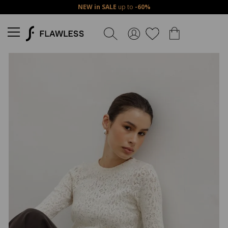
NEW in SALE
up to
-60%