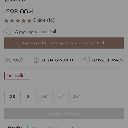
298.00zł
Opinie (16)
Wysyłamy w ciągu
24h
Kup ten produkt i otrzymaj od
15
pkt. o wartości
15
zł.
POLEĆ
ZAPYTAJ O PRODUKT
DO PRZECHOWALNI
bestseller
XS
S
M
L
XL
DODAJ DO KOSZYKA