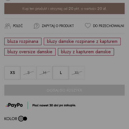
Kup ten produkt i otrzymaj od
20
pkt. o wartości
20
zł.
POLEĆ
ZAPYTAJ O PRODUKT
DO PRZECHOWALNI
bluza rozpinana
bluzy damskie rozpinane z kapturem
bluzy oversize damskie
bluzy z kapturem damskie
XS
S
M
L
XL
DODAJ DO KOSZYKA
KOLOR