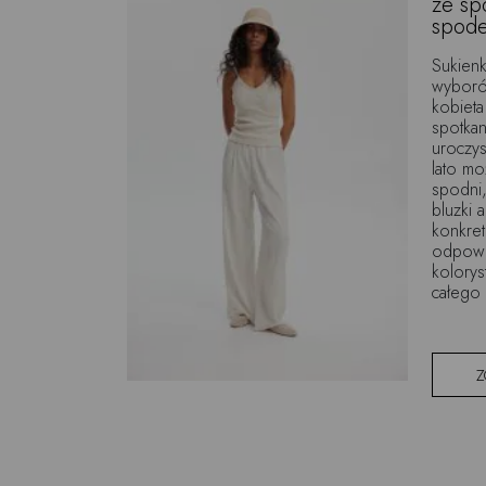
ze sp
spod
Sukienk
wyborów
kobieta
spotkani
uroczys
lato m
spodni
bluzki 
konkret
odpowie
kolorys
całego 
Z