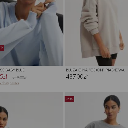
ER
ESS BABY BLUE
BLUZA GINA “GEKON” PIASKOWA
5zł
487.00zł
349.00zł
 dostępności
-20%