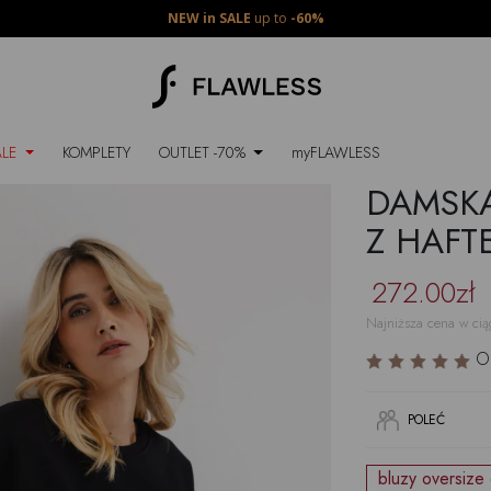
NEW in SALE
up to
-60%
ALE
KOMPLETY
OUTLET -70%
myFLAWLESS
DAMSKA
-20%
Z HAFT
272.00zł
Najniższa cena w cią
O
POLEĆ
bluzy oversize