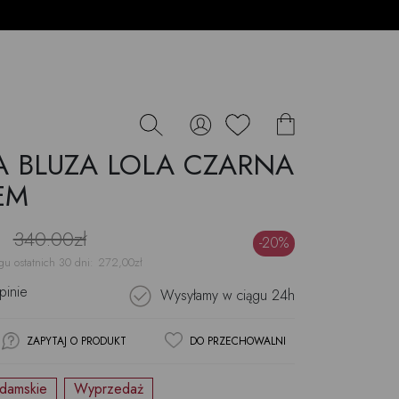
 BLUZA LOLA CZARNA
-20%
EM
340.00zł
-20%
gu ostatnich 30 dni:
272,00
zł
pinie
Wysyłamy w ciągu
24h
ZAPYTAJ O PRODUKT
DO PRZECHOWALNI
 damskie
Wyprzedaż