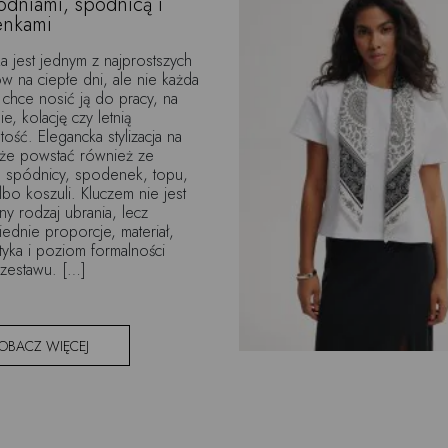
odniami, spódnicą i
enkami
a jest jednym z najprostszych
 na ciepłe dni, ale nie każda
 chce nosić ją do pracy, na
e, kolację czy letnią
tość. Elegancka stylizacja na
oże powstać również ze
, spódnicy, spodenek, topu,
albo koszuli. Kluczem nie jest
ny rodzaj ubrania, lecz
dnie proporcje, materiał,
tyka i poziom formalności
zestawu. […]
OBACZ WIĘCEJ