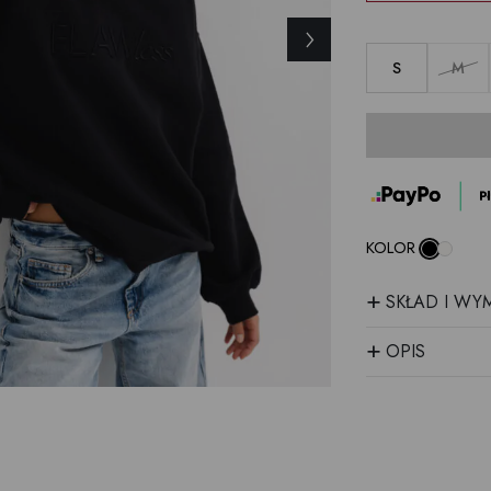
›
S
M
KOLOR
+
SKŁAD I WY
+
OPIS