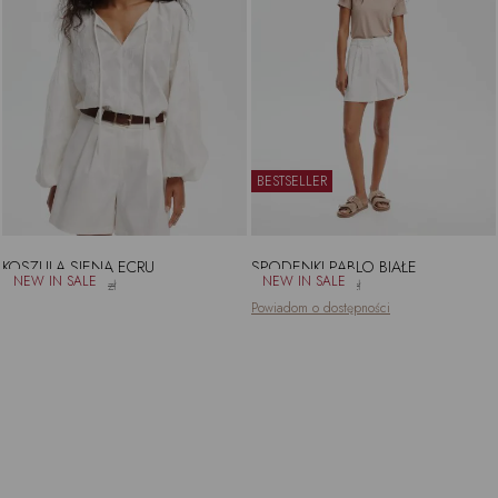
BESTSELLER
KOSZULA SIENA ECRU
SPODENKI PABLO BIAŁE
361.25zł
425.00zł
404.10zł
449.00zł
Powiadom o dostępności