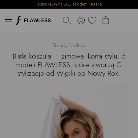
Ekstra
-15%
na SALE z kodem:
HOT15
Trendy Flawless
Biała koszula – zimowa ikona stylu. 5
modeli FLAWLESS, które stworzą Ci
stylizacje od Wigilii po Nowy Rok.