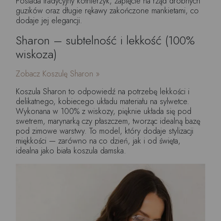
Posiada tradycyjny kołnierzyk, zapięcie na rząd drobnych
guzików oraz długie rękawy zakończone mankietami, co
dodaje jej elegancji.
Sharon – subtelność i lekkość (100%
wiskoza)
Zobacz Koszulę Sharon »
Koszula Sharon to odpowiedź na potrzebę lekkości i
delikatnego, kobiecego układu materiału na sylwetce.
Wykonana w 100% z wiskozy, pięknie układa się pod
swetrem, marynarką czy płaszczem, tworząc idealną bazę
pod zimowe warstwy. To model, który dodaje stylizacji
miękkości — zarówno na co dzień, jak i od święta,
idealna jako biała koszula damska.