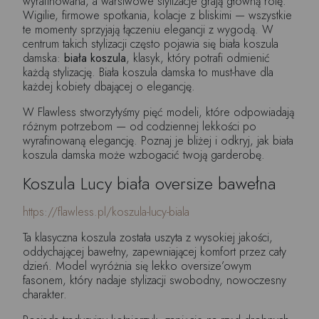
wyrafinowana, a warstwowe stylizacje grają główną rolę.
Wigilie, firmowe spotkania, kolacje z bliskimi — wszystkie
te momenty sprzyjają łączeniu elegancji z wygodą. W
centrum takich stylizacji często pojawia się biała koszula
damska:
biała koszula
, klasyk, który potrafi odmienić
każdą stylizację. Biała koszula damska to must-have dla
każdej kobiety dbającej o elegancję.
W Flawless stworzyłyśmy pięć modeli, które odpowiadają
różnym potrzebom — od codziennej lekkości po
wyrafinowaną elegancję. Poznaj je bliżej i odkryj, jak biała
koszula damska może wzbogacić twoją garderobę.
Koszula Lucy biała oversize bawełna
https://flawless.pl/koszula-lucy-biala
Ta klasyczna koszula została uszyta z wysokiej jakości,
oddychającej bawełny, zapewniającej komfort przez cały
dzień. Model wyróżnia się lekko oversize’owym
fasonem, który nadaje stylizacji swobodny, nowoczesny
charakter.