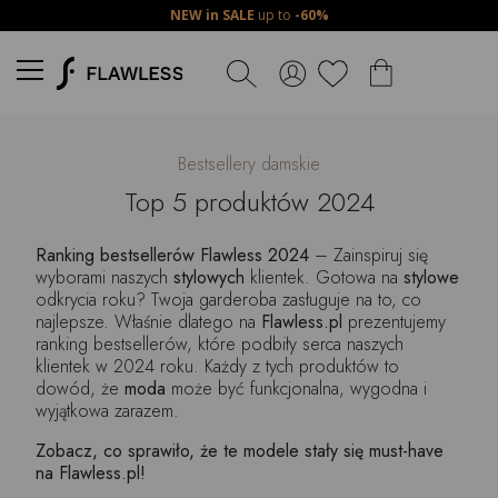
NEW in SALE
up to
-60%
Bestsellery damskie
Top 5 produktów 2024
Ranking bestsellerów Flawless 2024
– Zainspiruj się
wyborami naszych
stylowych
klientek. Gotowa na
stylowe
odkrycia roku? Twoja garderoba zasługuje na to, co
najlepsze. Właśnie dlatego na
Flawless.pl
prezentujemy
ranking bestsellerów, które podbiły serca naszych
klientek w 2024 roku. Każdy z tych produktów to
dowód, że
moda
może być funkcjonalna, wygodna i
wyjątkowa zarazem.
Zobacz, co sprawiło, że te modele stały się must-have
na Flawless.pl!