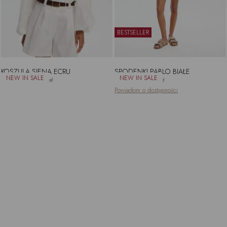
BESTSELLER
KOSZULA SIENA ECRU
SPODENKI PABLO BIAŁE
361.25zł
425.00zł
404.10zł
449.00zł
Powiadom o dostępności