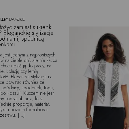
LERY DAMSKIE
łożyć zamiast sukienki
? Eleganckie stylizacje
odniami, spódnicą i
enkami
a jest jednym z najprostszych
 na ciepłe dni, ale nie każda
 chce nosić ją do pracy, na
e, kolację czy letnią
tość. Elegancka stylizacja na
oże powstać również ze
, spódnicy, spodenek, topu,
albo koszuli. Kluczem nie jest
ny rodzaj ubrania, lecz
dnie proporcje, materiał,
tyka i poziom formalności
zestawu. […]