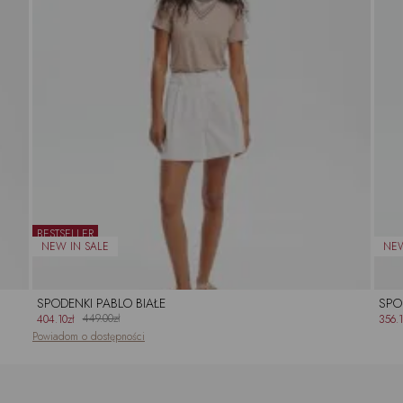
BESTSELLER
SPODENKI PABLO BIAŁE
SPO
449.00zł
404.10zł
356.1
Powiadom o dostępności