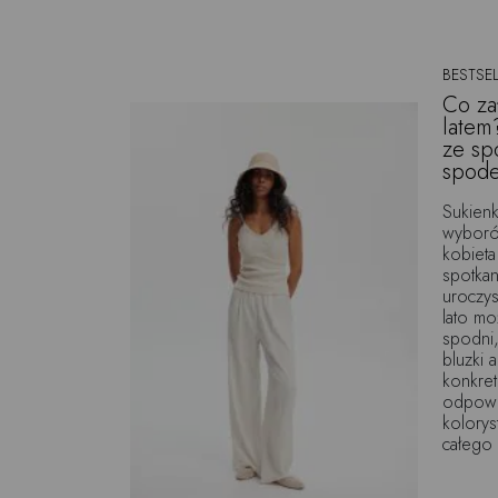
BESTSEL
Co za
latem
ze sp
spod
Sukienk
wyborów
kobieta
spotkani
uroczys
lato m
spodni
bluzki 
konkret
odpowie
kolorys
całego 