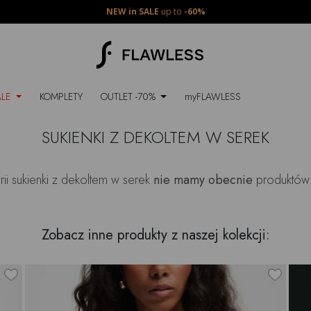
NEW in SALE
up to
-60%
ALE
KOMPLETY
OUTLET -70%
myFLAWLESS
SUKIENKI Z DEKOLTEM W SEREK
rii
sukienki z dekoltem w serek
nie mamy obecnie
produktów 
Zobacz inne produkty z naszej kolekcji: