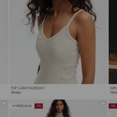
TOP CAMI PIASKOWY
WEŁ
199.00zł
799.0
WYPRZEDANE
-10%
-15%