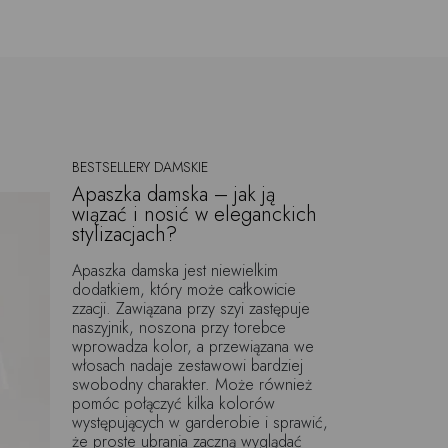
anża fashion stworzyła wiele różnych wariacji na
e, w zależności od pogody.
j, która wchłonie wilgoć i w której będziesz się
ypadku czarnych bluzek na specjalne okazje?
nosić?
BESTSELLERY DAMSKIE
Apaszka damska – jak ją
wiązać i nosić w eleganckich
ub na rozmowie o pracę. Gdy chcesz wyglądać
stylizacjach?
 W sklepach dostępne są eleganckie czarne bluzki
mi oko biżuteryjnymi guzikami. Dopasuj do niej
Apaszka damska jest niewielkim
ałowe spodnie z wysokim stanem i kantem.
dodatkiem, który może całkowicie
zzacji. Zawiązana przy szyi zastępuje
pić?
naszyjnik, noszona przy torebce
wprowadza kolor, a przewiązana we
włosach nadaje zestawowi bardziej
e polska marka modowa Flawless. Bawełna, najlepiej
swobodny charakter. Może również
alergii i podrażnień. Dodatkowo, czarna bluzka,
pomóc połączyć kilka kolorów
występujących w garderobie i sprawić,
czerni. Pamiętaj jednak, by używać specjalnych
że proste ubrania zaczną wyglądać
ne do rzeczy w kolorze czarnym.