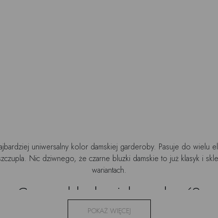
ajbardziej uniwersalny kolor damskiej garderoby. Pasuje do wielu 
zczupla. Nic dziwnego, że czarne bluzki damskie to już klasyk i sk
wariantach.
Czarna bluzka: jaką wybrać?
POKAŻ WIĘCEJ
garderoby. Właściwie każda kobieta ma ją w swojej szafie, bo potra