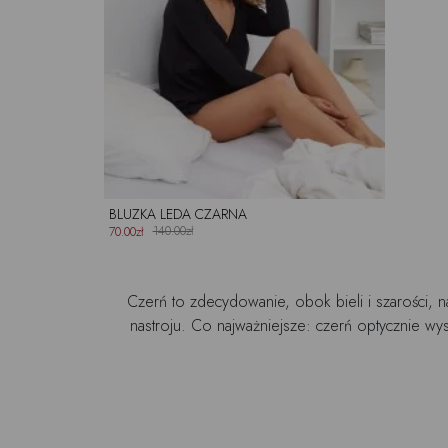
BLUZKA LEDA CZARNA
140.00zł
70.00zł
Czerń to zdecydowanie, obok bieli i szarości, n
nastroju. Co najważniejsze: czerń optycznie wys
Czarna bluzka to uniwersalny element damskiej 