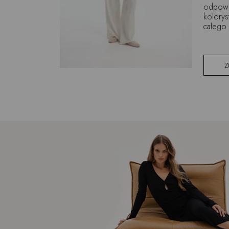
odpowie
kolorys
całego 
Z