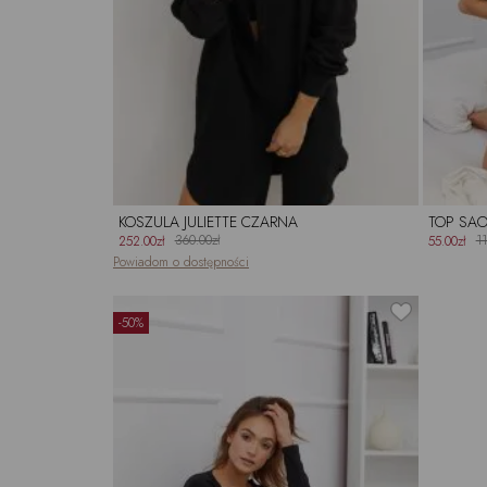
KOSZULA JULIETTE CZARNA
TOP SA
360.00zł
11
252.00zł
55.00zł
Powiadom o dostępności
-50%