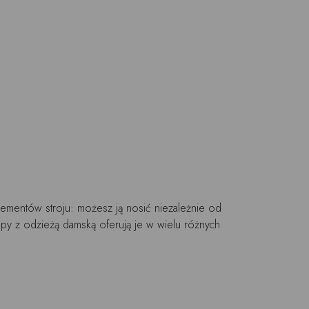
elementów stroju: możesz ją nosić niezależnie od
lepy z odzieżą damską oferują je w wielu różnych
fi się wpasować w każdy styl i niemal do każdej