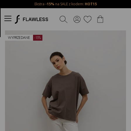
Ekstra
-15%
na SALE z kodem:
HOT15
WYBIERZ
ROZMIAR
ONE-
Powiadom
o
SIZE
dostępności
WYPRZEDANE
-15%