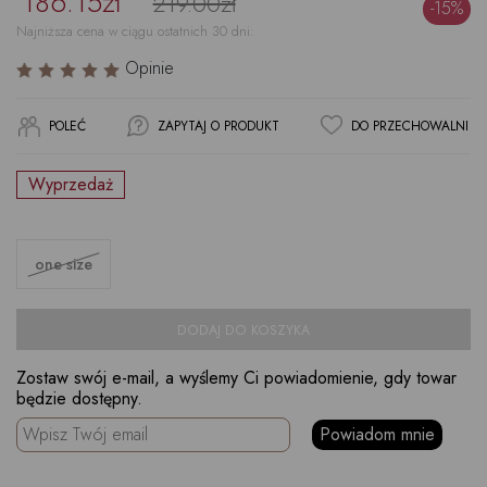
186.15zł
219.00zł
-15%
Najniższa cena w ciągu ostatnich 30 dni:
Opinie
POLEĆ
ZAPYTAJ O PRODUKT
DO PRZECHOWALNI
Wyprzedaż
one size
DODAJ DO KOSZYKA
Zostaw swój e-mail, a wyślemy Ci powiadomienie, gdy towar
będzie dostępny.
Powiadom mnie