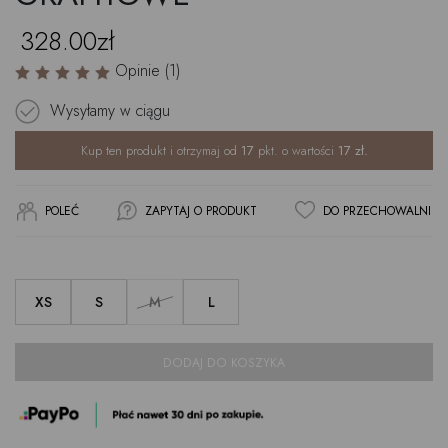
328.00zł
Opinie (1)
Wysyłamy w ciągu
Kup ten produkt i otrzymaj od
17
pkt. o wartości
17
zł.
POLEĆ
ZAPYTAJ O PRODUKT
DO PRZECHOWALNI
XS
S
M
L
DODAJ DO KOSZYKA