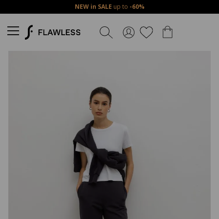
NEW in SALE
up to
-60%