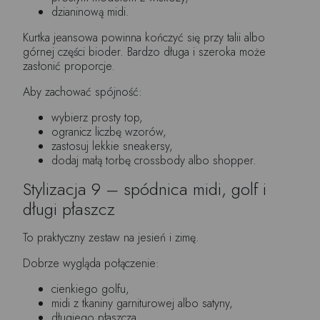
dzianinową midi.
Kurtka jeansowa powinna kończyć się przy talii albo
górnej części bioder. Bardzo długa i szeroka może
zasłonić proporcje.
Aby zachować spójność:
wybierz prosty top,
ogranicz liczbę wzorów,
zastosuj lekkie sneakersy,
dodaj małą torbę crossbody albo shopper.
Stylizacja 9 – spódnica midi, golf i
długi płaszcz
To praktyczny zestaw na jesień i zimę.
Dobrze wygląda połączenie:
cienkiego golfu,
midi z tkaniny garniturowej albo satyny,
długiego płaszcza,