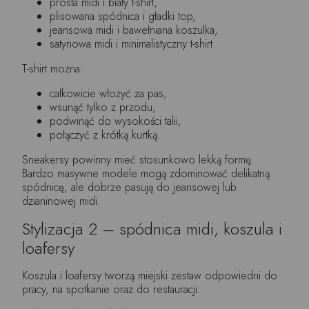
prosta midi i biały t-shirt,
plisowana spódnica i gładki top,
jeansowa midi i bawełniana koszulka,
satynowa midi i minimalistyczny t-shirt.
T-shirt można:
całkowicie włożyć za pas,
wsunąć tylko z przodu,
podwinąć do wysokości talii,
połączyć z krótką kurtką.
Sneakersy powinny mieć stosunkowo lekką formę.
Bardzo masywne modele mogą zdominować delikatną
spódnicę, ale dobrze pasują do jeansowej lub
dzianinowej midi.
Stylizacja 2 – spódnica midi, koszula i
loafersy
Koszula i loafersy tworzą miejski zestaw odpowiedni do
pracy, na spotkanie oraz do restauracji.