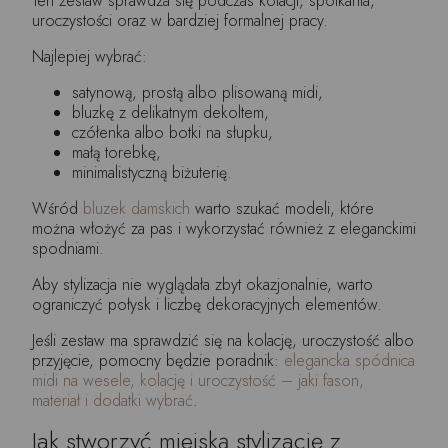
Ten zestaw sprawdza się podczas kolacji, spotkania,
uroczystości oraz w bardziej formalnej pracy.
Najlepiej wybrać:
satynową, prostą albo plisowaną midi,
bluzkę z delikatnym dekoltem,
czółenka albo botki na słupku,
małą torebkę,
minimalistyczną biżuterię.
Wśród
bluzek damskich
warto szukać modeli, które
można włożyć za pas i wykorzystać również z eleganckimi
spodniami.
Aby stylizacja nie wyglądała zbyt okazjonalnie, warto
ograniczyć połysk i liczbę dekoracyjnych elementów.
Jeśli zestaw ma sprawdzić się na kolację, uroczystość albo
przyjęcie, pomocny będzie poradnik:
elegancka spódnica
midi na wesele, kolację i uroczystość – jaki fason,
materiał i dodatki wybrać
.
Jak stworzyć miejską stylizację z