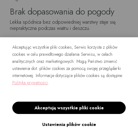
Brak dopasowania do pogody
Lekka spódnica bez odpowiedniej warstwy staje się
niepraktyczna podczas wiatru i deszczu.
Nieodpowiednia torba
Akceptując wszystkie pliki cookies, Serwis korzysta z plików
Bardzo duża, sportowa torba może zaburzyć bardziej
cookies w celu prawidłowego działania Serwisu, w celach
elegancki charakter stylizacji.
analitycznych oraz marketingowych. Mogą Państwo zmienić
Jak zbudować miejską stylizację krok
ustawienia dot. plików cookies za pomocą swojej przeglądarki
internetowej. Informacje dotyczące plików cookies są dostępne:
po kroku?
Polityka prywatności
.
Wybierz spódnicę odpowiadającą planowanym
aktywnościom.
Sprawdź długość z docelowym obuwiem.
Akceptuję wszystkie pliki cookie
Dobierz prostą górę.
Zaznacz albo zasugeruj położenie talii.
Wybierz wygodne buty.
Ustawienia plików cookie
Dodaj jedną warstwę wierzchnią.
Dopasuj funkcjonalną torbę.