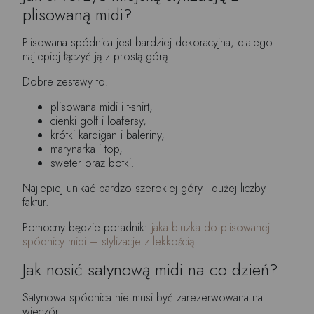
plisowaną midi?
Plisowana spódnica jest bardziej dekoracyjna, dlatego
najlepiej łączyć ją z prostą górą.
Dobre zestawy to:
plisowana midi i t-shirt,
cienki golf i loafersy,
krótki kardigan i baleriny,
marynarka i top,
sweter oraz botki.
Najlepiej unikać bardzo szerokiej góry i dużej liczby
faktur.
Pomocny będzie poradnik:
jaka bluzka do plisowanej
spódnicy midi – stylizacje z lekkością
.
Jak nosić satynową midi na co dzień?
Satynowa spódnica nie musi być zarezerwowana na
wieczór.