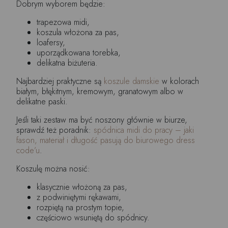
Dobrym wyborem będzie:
trapezowa midi,
koszula włożona za pas,
loafersy,
uporządkowana torebka,
delikatna biżuteria.
Najbardziej praktyczne są
koszule damskie
w kolorach
białym, błękitnym, kremowym, granatowym albo w
delikatne paski.
Jeśli taki zestaw ma być noszony głównie w biurze,
sprawdź też poradnik:
spódnica midi do pracy – jaki
fason, materiał i długość pasują do biurowego dress
code’u
.
Koszulę można nosić:
klasycznie włożoną za pas,
z podwiniętymi rękawami,
rozpiętą na prostym topie,
częściowo wsuniętą do spódnicy.