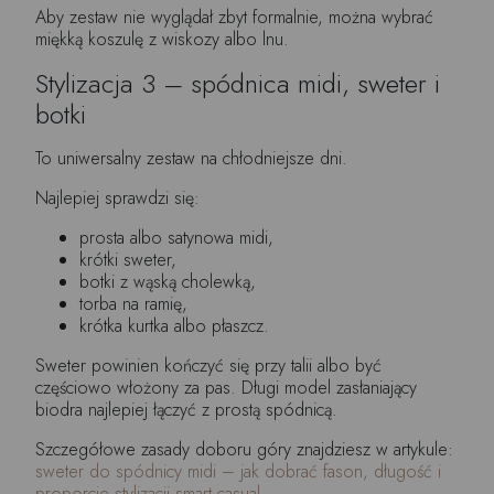
Aby zestaw nie wyglądał zbyt formalnie, można wybrać
miękką koszulę z wiskozy albo lnu.
Stylizacja 3 – spódnica midi, sweter i
botki
To uniwersalny zestaw na chłodniejsze dni.
Najlepiej sprawdzi się:
prosta albo satynowa midi,
krótki sweter,
botki z wąską cholewką,
torba na ramię,
krótka kurtka albo płaszcz.
Sweter powinien kończyć się przy talii albo być
częściowo włożony za pas. Długi model zasłaniający
biodra najlepiej łączyć z prostą spódnicą.
Szczegółowe zasady doboru góry znajdziesz w artykule:
sweter do spódnicy midi – jak dobrać fason, długość i
proporcje stylizacji smart casual
.