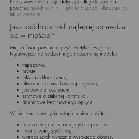
Podstawowe informacje dotyczące długości zawiera
poradnik:
spódnica midi – jaka to długość i dlaczego jest
tak uniwersalna
.
Jaka spódnica midi najlepiej sprawdza
się w mieście?
Miejski fason powinien łączyć estetykę z wygodą.
Najłatwiejsze do codziennego noszenia są modele:
trapezowe,
proste,
lekko rozkloszowane,
plisowane o umiarkowanej objętości,
jeansowe z rozcięciem,
satynowe o stabilnej konstrukcji,
dzianinowe bez mocnego opięcia.
W miejskim trybie życia najlepiej unikać spódnic:
bardzo długich i zahaczających o podłoże,
mocno opinających nogi,
wymagających wyłącznie wysokiego obcasa,