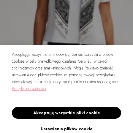
Akceptując wszystkie pliki cookies, Serwis korzysta z plików
cookies w celu prawidłowego działania Serwisu, w celach
analitycznych oraz marketingowych. Mogą Państwo zmienić
ustawienia dot. plików cookies za pomocą swojej przeglądarki
internetowej. Informacje dotyczące plików cookies są dostępne:
Polityka prywatności
.
Akceptuję wszystkie pliki cookie
BESTSELLERY DAMSKIE
Apaszka damska – jak ją wiązać i nosić w
eleganckich stylizacjach?
Ustawienia plików cookie