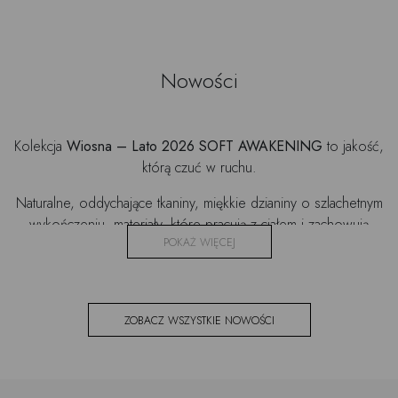
Nowości
Kolekcja
Wiosna – Lato 2026
SOFT AWAKENING
to jakość,
którą czuć w ruchu.
Naturalne, oddychające tkaniny, miękkie dzianiny o szlachetnym
wykończeniu, materiały, które pracują z ciałem i zachowują
POKAŻ WIĘCEJ
swoją formę. Każdy model projektowany jest autorsko przez
Agnieszkę i Żanetę, a następnie szyty w Polsce w limitowanych
seriach.
Kolorystyka kolekcji
SS26
opowiada o świetle. Jasny błękit,
ZOBACZ WSZYSTKIE NOWOŚCI
beże, odcienie bieli, masełkowy ton, głęboki granat i
elegancka marsala budują garderobę, która jest spójna i
ponadczasowa. Wszystko łączy się ze sobą bez wysiłku.