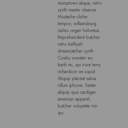
stumptown aliqua, retro
synth master cleanse.
Mustache cliche
tempor, williamsburg
carles vegan helvetica.
Reprehenderit butcher
retro keffiyeh
dreamcatcher synth.
Cosby sweater eu
banh mi, qui irure terry
richardson ex squid.
Aliquip placeat salvia
cillum iphone. Seitan
aliquip quis cardigan
american apparel,
butcher voluptate nisi
qui.