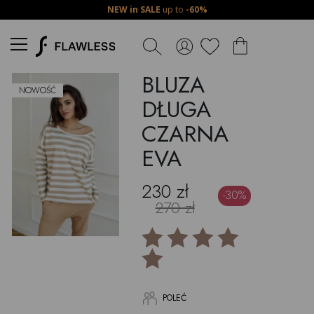
NEW in SALE
up to
-60%
BLUZA
NOWOŚĆ
DŁUGA
CZARNA
EVA
230 zł
-30%
270 zł
POLEĆ