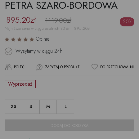
PETRA SZARO-BORDOWA
895.20zł
1119.00zł
-20%
Najniższa cena w ciągu ostatnich 30 dni:
895,20
zł
Opinie
Wysyłamy w ciągu
24h
POLEĆ
ZAPYTAJ O PRODUKT
DO PRZECHOWALNI
Wyprzedaż
XS
S
M
L
DODAJ DO KOSZYKA