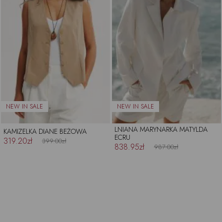
LNIANA MARYNARKA MATYLDA
KAMIZELKA DIANE BEŻOWA
ECRU
319.20zł
399.00zł
838.95zł
987.00zł