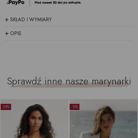
+
SKŁAD I WYMIARY
+
OPIS
Sprawdź inne nasze
marynarki
-20%
-15%