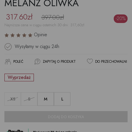
MELANŻ OLIWKA
317.60zł
397.00zł
-20%
Najniższa cena w ciągu ostatnich 30 dni:
317,60
zł
Opinie
Wysyłamy w ciągu
24h
POLEĆ
ZAPYTAJ O PRODUKT
DO PRZECHOWALNI
Wyprzedaż
XS
S
M
L
DODAJ DO KOSZYKA