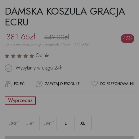
DAMSKA KOSZULA GRACJA
ECRU
381.65zł
449.00zł
-15%
Najniższa cena w ciągu ostatnich 30 dni:
381,65
zł
Opinie
Wysyłamy w ciągu
24h
POLEĆ
ZAPYTAJ O PRODUKT
DO PRZECHOWALNI
Wyprzedaż
XS
S
M
L
XL