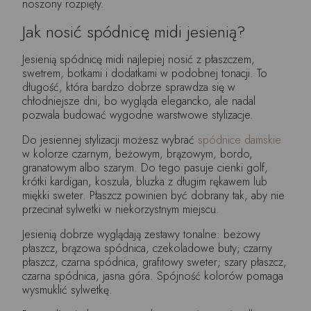
noszony rozpięty.
Jak nosić spódnicę midi jesienią?
Jesienią spódnicę midi najlepiej nosić z płaszczem,
swetrem, botkami i dodatkami w podobnej tonacji. To
długość, która bardzo dobrze sprawdza się w
chłodniejsze dni, bo wygląda elegancko, ale nadal
pozwala budować wygodne warstwowe stylizacje.
Do jesiennej stylizacji możesz wybrać
spódnice damskie
w kolorze czarnym, beżowym, brązowym, bordo,
granatowym albo szarym. Do tego pasuje cienki golf,
krótki kardigan, koszula, bluzka z długim rękawem lub
miękki sweter. Płaszcz powinien być dobrany tak, aby nie
przecinał sylwetki w niekorzystnym miejscu.
Jesienią dobrze wyglądają zestawy tonalne: beżowy
płaszcz, brązowa spódnica, czekoladowe buty; czarny
płaszcz, czarna spódnica, grafitowy sweter; szary płaszcz,
czarna spódnica, jasna góra. Spójność kolorów pomaga
wysmuklić sylwetkę.