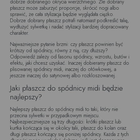
dobrze dobranego okrycia wierzchniego. Źle dobrany
płaszcz może zaburzyć proporcje, skrócić nogi albo
sprawić, że cała stylizacja będzie wyglądała ciężko.
Dobrze dobrany płaszcz potrafi natomiast podkreślić talię,
wydłużyć sylwetkę i nadać stylizacji bardziej dopracowany
charakter.
Najważniejsze pytanie brzmi: czy płaszcz powinien być
krótszy od spódnicy, równy z nią, czy dłuższy?
Odpowiedź zależy od fasonu spódnicy, wzrostu, butów i
efektu, jaki chcesz uzyskać. Inaczej dobieramy płaszcz do
plisowanej spódnicy midi, inaczej do ołówkowej, a
jeszcze inaczej do satynowej albo rozkloszowanej.
Jaki płaszcz do spódnicy midi będzie
najlepszy?
Najlepszy płaszcz do spódnicy midi to taki, który nie
przecina sylwetki w przypadkowym miejscu.
Najbezpieczniejsze są trzy długości: krótki płaszcz lub
kurtka kończąca się w okolicy talii, płaszcz do kolan oraz
długi płaszcz kończący się poniżej spódnicy. Każda z tych