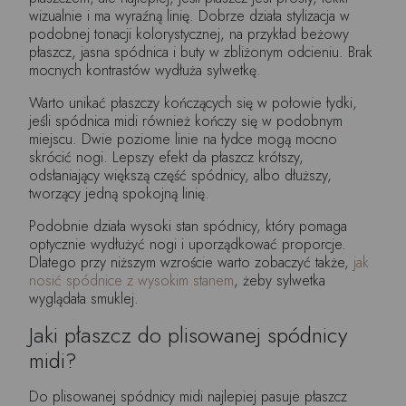
wizualnie i ma wyraźną linię. Dobrze działa stylizacja w
podobnej tonacji kolorystycznej, na przykład beżowy
płaszcz, jasna spódnica i buty w zbliżonym odcieniu. Brak
mocnych kontrastów wydłuża sylwetkę.
Warto unikać płaszczy kończących się w połowie łydki,
jeśli spódnica midi również kończy się w podobnym
miejscu. Dwie poziome linie na łydce mogą mocno
skrócić nogi. Lepszy efekt da płaszcz krótszy,
odsłaniający większą część spódnicy, albo dłuższy,
tworzący jedną spokojną linię.
Podobnie działa wysoki stan spódnicy, który pomaga
optycznie wydłużyć nogi i uporządkować proporcje.
Dlatego przy niższym wzroście warto zobaczyć także,
jak
nosić spódnice z wysokim stanem
, żeby sylwetka
wyglądała smuklej.
Jaki płaszcz do plisowanej spódnicy
midi?
Do plisowanej spódnicy midi najlepiej pasuje płaszcz