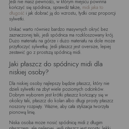
Jeśli nie masz pewności, w którym miejscu powinna
kończyć się spódnica, sprawdź także,
midi jaka to
długość
i jak dobrać ją do wzrostu, łydki oraz proporcji
sylwetki.
Unikać warto również bardzo masywnych okryć bez
zaznaczonej talii, jeśli spódnica ma rozkloszowany krój.
Dużo materiału na górze i dużo materiału na dole może
przytłoczyć sylwetkę. Jeśli płaszcz jest oversize, lepiej
zestawić go z prostszą spódnicą midi.
Jaki płaszcz do spódnicy midi dla
niskiej osoby?
Dla niskiej osoby najlepszy będzie płaszcz, który nie
dzieli sylwetki na zbyt wiele poziomych odcinków.
Dobrym wyborem jest krótki płaszcz kończący się w
okolicy talii, płaszcz do kolan albo długi prosty płaszcz
noszony rozpięty. Ważne, aby cała stylizacja tworzyła
pionową linię.
Niska osoba może nosić spódnicę midi z długim
płaszczem, ale najlepiej, jeśli płaszcz jest prosty, lekki