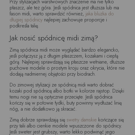
Przy stylizacjach warstwowych znaczenie ma nie tylko
płaszcz, ale też góra. Jeśli spódnica jest dłuższa lub ma
fason midi, warto sprawdzić również,
jaka bluzka do
długiej spódnicy
najlepiej zachowuje proporcje i
podkreśla talię.
Jak nosić spódnicę midi zimą?
Zimą spódnica midi może wyglądać bardzo elegancko,
jeśli połączysz ją z długim płaszczem, kozakami i ciepłą
górą. Najlepiej sprawdzają się płaszcze wełniane, dłuższe
puchowe modele o prostym kroju oraz okrycia, które nie
dodają nadmiernej objętości przy biodrach.
Do zimowej stylizacji ze spódnicą midi warto dobrać
kozaki pod spódnicę albo botki w kolorze rajstop. Dzięki
temu nogi nie są optycznie przecięte. Jeśli spódnica
kończy się w połowie łydki, buty powinny wydłużać linię
nóg, a nie dodatkowo ją skracać.
Zimą dobrze sprawdzają się
swetry damskie
kończące się
przy talii albo cienkie modele wpuszczone do spódnicy.
Jeśli sweter jest grubszy, warto lekko podwinąć jego