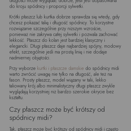
długości może wyglądać dobrze, jeśli jest dopasowana
do kroju spódnicy i proporcji sylwetki.
Krótki płaszcz lub kurtka dobrze sprawdza się wtedy, gdy
chcesz pokazać talię i długość spódnicy. To korzystne
rozwiązanie szczególnie przy niższym wzroście,
ponieważ nie zakrywa całej sylwetki i pozwala zachować
lekkość. Płaszcz do kolan jest bardziej klasyczny i
elegancki. Długi płaszcz daje najbardziej spójny, modowy
efekt, szczególnie jeśli ma prostą linię i nie dodaje
nadmiernej objętości.
Przy wyborze
kurtki i płaszcze damskie
do spódnicy midi
warto zwrócić uwagę nie tylko na długość, ale też na
fason. Prosty płaszcz, model wiązany w talii, lekko
taliowany krój albo minimalistyczny długi płaszcz zwykle
wyglądają korzystniej niż bardzo szerokie okrycie bez
kształtu.
Czy płaszcz może być krótszy od
spódnicy midi?
Tak, płaszcz może być krótszy od spódnicy midi i często