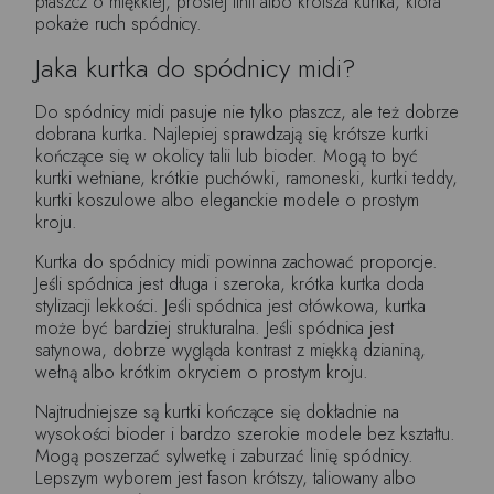
płaszcz o miękkiej, prostej linii albo krótsza kurtka, która
pokaże ruch spódnicy.
Jaka kurtka do spódnicy midi?
Do spódnicy midi pasuje nie tylko płaszcz, ale też dobrze
dobrana kurtka. Najlepiej sprawdzają się krótsze kurtki
kończące się w okolicy talii lub bioder. Mogą to być
kurtki wełniane, krótkie puchówki, ramoneski, kurtki teddy,
kurtki koszulowe albo eleganckie modele o prostym
kroju.
Kurtka do spódnicy midi powinna zachować proporcje.
Jeśli spódnica jest długa i szeroka, krótka kurtka doda
stylizacji lekkości. Jeśli spódnica jest ołówkowa, kurtka
może być bardziej strukturalna. Jeśli spódnica jest
satynowa, dobrze wygląda kontrast z miękką dzianiną,
wełną albo krótkim okryciem o prostym kroju.
Najtrudniejsze są kurtki kończące się dokładnie na
wysokości bioder i bardzo szerokie modele bez kształtu.
Mogą poszerzać sylwetkę i zaburzać linię spódnicy.
Lepszym wyborem jest fason krótszy, taliowany albo