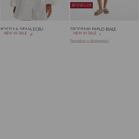
BESTSELLER
KOSZULA SIENA ECRU
SPODENKI PABLO BIAŁE
361.25zł
425.00zł
404.10zł
449.00zł
Powiadom o dostępności