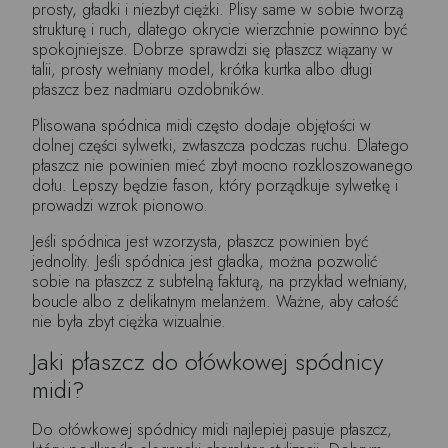
prosty, gładki i niezbyt ciężki. Plisy same w sobie tworzą
strukturę i ruch, dlatego okrycie wierzchnie powinno być
spokojniejsze. Dobrze sprawdzi się płaszcz wiązany w
talii, prosty wełniany model, krótka kurtka albo długi
płaszcz bez nadmiaru ozdobników.
Plisowana spódnica midi często dodaje objętości w
dolnej części sylwetki, zwłaszcza podczas ruchu. Dlatego
płaszcz nie powinien mieć zbyt mocno rozkloszowanego
dołu. Lepszy będzie fason, który porządkuje sylwetkę i
prowadzi wzrok pionowo.
Jeśli spódnica jest wzorzysta, płaszcz powinien być
jednolity. Jeśli spódnica jest gładka, można pozwolić
sobie na płaszcz z subtelną fakturą, na przykład wełniany,
boucle albo z delikatnym melanżem. Ważne, aby całość
nie była zbyt ciężka wizualnie.
Jaki płaszcz do ołówkowej spódnicy
midi?
Do ołówkowej spódnicy midi najlepiej pasuje płaszcz,