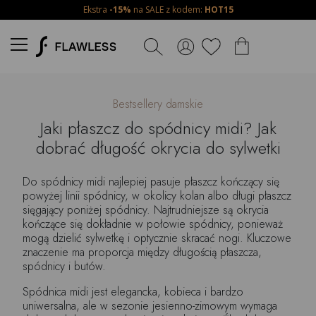
Ekstra
-15%
na SALE z kodem:
HOT15
Bestsellery damskie
Jaki płaszcz do spódnicy midi? Jak
dobrać długość okrycia do sylwetki
Do spódnicy midi najlepiej pasuje płaszcz kończący się
powyżej linii spódnicy, w okolicy kolan albo długi płaszcz
sięgający poniżej spódnicy. Najtrudniejsze są okrycia
kończące się dokładnie w połowie spódnicy, ponieważ
mogą dzielić sylwetkę i optycznie skracać nogi. Kluczowe
znaczenie ma proporcja między długością płaszcza,
spódnicy i butów.
Spódnica midi jest elegancka, kobieca i bardzo
uniwersalna, ale w sezonie jesienno-zimowym wymaga