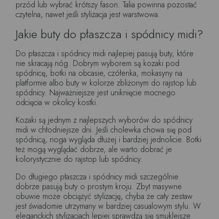
przód lub wybrać krótszy fason. Talia powinna pozostać
czytelna, nawet jeśli stylizacja jest warstwowa.
Jakie buty do płaszcza i spódnicy midi?
Do płaszcza i spódnicy midi najlepiej pasują buty, które
nie skracają nóg. Dobrym wyborem są kozaki pod
spódnicę, botki na obcasie, czółenka, mokasyny na
platformie albo buty w kolorze zbliżonym do rajstop lub
spódnicy. Najważniejsze jest uniknięcie mocnego
odcięcia w okolicy kostki.
Kozaki są jednym z najlepszych wyborów do spódnicy
midi w chłodniejsze dni. Jeśli cholewka chowa się pod
spódnicą, noga wygląda dłużej i bardziej jednolicie. Botki
też mogą wyglądać dobrze, ale warto dobrać je
kolorystycznie do rajstop lub spódnicy.
Do długiego płaszcza i spódnicy midi szczególnie
dobrze pasują buty o prostym kroju. Zbyt masywne
obuwie może obciążyć stylizację, chyba że cały zestaw
jest świadomie utrzymany w bardziej casualowym stylu. W
eleganckich stylizacjach lepiej sprawdzą się smuklejsze