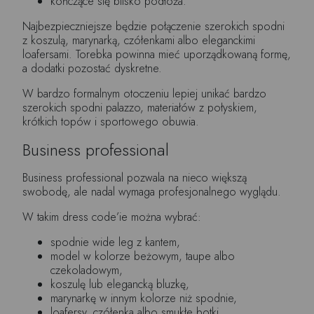
kończące się blisko podłoża.
Najbezpieczniejsze będzie połączenie szerokich spodni
z koszulą, marynarką, czółenkami albo eleganckimi
loafersami. Torebka powinna mieć uporządkowaną formę,
a dodatki pozostać dyskretne.
W bardzo formalnym otoczeniu lepiej unikać bardzo
szerokich spodni palazzo, materiałów z połyskiem,
krótkich topów i sportowego obuwia.
Business professional
Business professional pozwala na nieco większą
swobodę, ale nadal wymaga profesjonalnego wyglądu.
W takim dress code’ie można wybrać:
spodnie wide leg z kantem,
model w kolorze beżowym, taupe albo
czekoladowym,
koszulę lub elegancką bluzkę,
marynarkę w innym kolorze niż spodnie,
loafersy, czółenka albo smukłe botki.