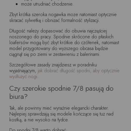
może utrudniać chodzenie.
Zbyt krótka szeroka nogawka może natomiast optycznie
skracać sylwetkę i obniżać formalność stylizacji.
Długość należy dopasować do obuwia najczęściej
noszonego do pracy. Spodnie skrócone do płaskich
loafersów mogą być zbyt krótkie do czółenek, natomiast
model przygotowany do wyższego obcasa będzie
ciągnął się po ziemi w zestawieniu z balerinami.
Szczegółowe zasady znajdziesz w poradniku
wyjaśniającym,
jak dobrać długość spodni, aby optycznie
wydłużyć nogi
.
Czy szerokie spodnie 7/8 pasują do
biura?
Tak, ale powinny mieć wyraźnie elegancki charakter.
Najlepiej sprawdzają się modele kończące się tuż nad
kostką, a nie wysoko na łydce.
Do spodni 7/8 warto dobrać: