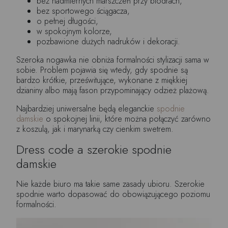
bez nadmiernych marszczeń przy biodrach,
bez sportowego ściągacza,
o pełnej długości,
w spokojnym kolorze,
pozbawione dużych nadruków i dekoracji.
Szeroka nogawka nie obniża formalności stylizacji sama w
sobie. Problem pojawia się wtedy, gdy spodnie są
bardzo krótkie, prześwitujące, wykonane z miękkiej
dzianiny albo mają fason przypominający odzież plażową.
Najbardziej uniwersalne będą eleganckie
spodnie
damskie
o spokojnej linii, które można połączyć zarówno
z koszulą, jak i marynarką czy cienkim swetrem.
Dress code a szerokie spodnie
damskie
Nie każde biuro ma takie same zasady ubioru. Szerokie
spodnie warto dopasować do obowiązującego poziomu
formalności.