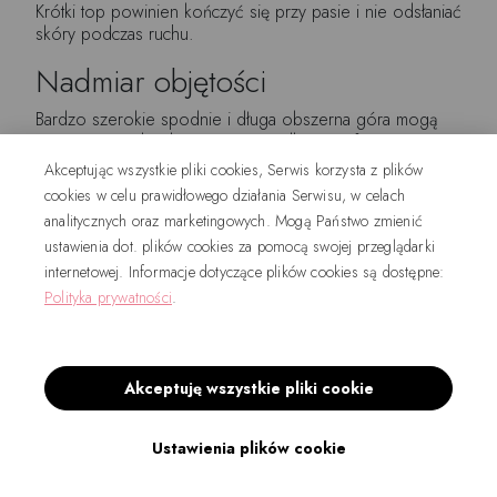
Krótki top powinien kończyć się przy pasie i nie odsłaniać
skóry podczas ruchu.
Nadmiar objętości
Bardzo szerokie spodnie i długa obszerna góra mogą
sprawić, że sylwetka straci uporządkowaną formę.
Akceptując wszystkie pliki cookies, Serwis korzysta z plików
Otwierające się kieszenie
cookies w celu prawidłowego działania Serwisu, w celach
analitycznych oraz marketingowych. Mogą Państwo zmienić
Wskazują na złe dopasowanie w biodrach albo
ustawienia dot. plików cookies za pomocą swojej przeglądarki
nieodpowiedni rozmiar.
internetowej. Informacje dotyczące plików cookies są dostępne:
Zbyt casualowe dodatki
Polityka prywatności
.
Plecak sportowy, masywne sneakersy i bluza z dużym
nadrukiem mogą obniżyć profesjonalny charakter spodni.
Akceptuję wszystkie pliki cookie
Jak zbudować biurową stylizację krok
po kroku?
Ustawienia plików cookie
Określ poziom firmowego dress code’u.