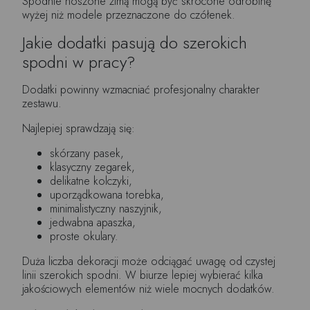
Spodnie noszone zimą mogą być skrócone odrobinę
wyżej niż modele przeznaczone do czółenek.
Jakie dodatki pasują do szerokich
spodni w pracy?
Dodatki powinny wzmacniać profesjonalny charakter
zestawu.
Najlepiej sprawdzają się:
skórzany pasek,
klasyczny zegarek,
delikatne kolczyki,
uporządkowana torebka,
minimalistyczny naszyjnik,
jedwabna apaszka,
proste okulary.
Duża liczba dekoracji może odciągać uwagę od czystej
linii szerokich spodni. W biurze lepiej wybierać kilka
jakościowych elementów niż wiele mocnych dodatków.