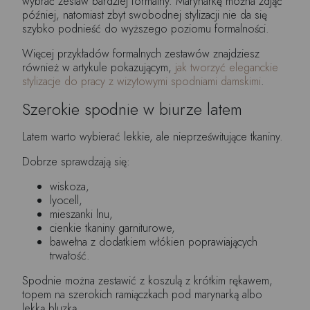
wybrać zestaw bardziej formalny. Marynarkę można zdjąć
później, natomiast zbyt swobodnej stylizacji nie da się
szybko podnieść do wyższego poziomu formalności.
Więcej przykładów formalnych zestawów znajdziesz
również w artykule pokazującym,
jak tworzyć eleganckie
stylizacje do pracy z wizytowymi spodniami damskimi
.
Szerokie spodnie w biurze latem
Latem warto wybierać lekkie, ale nieprześwitujące tkaniny.
Dobrze sprawdzają się:
wiskoza,
lyocell,
mieszanki lnu,
cienkie tkaniny garniturowe,
bawełna z dodatkiem włókien poprawiających
trwałość.
Spodnie można zestawić z koszulą z krótkim rękawem,
topem na szerokich ramiączkach pod marynarką albo
lekką bluzką.