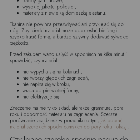
tkaniny garniturowe,
wysokiej jakości poliester,
materiały z niewielką domieszką elastanu.
Tkanina nie powinna prześwitywać ani przyklejać się do
nóg. Zbyt cienki materiał może podkreślać bieliznę i
szybko tracić formę, a bardzo sztywny dodawać sylwetce
ciężkości.
Przed zakupem warto usiąść w spodniach na kilka minut i
sprawdzić, czy materiał:
nie wypycha się na kolanach,
nie tworzy głębokich zagnieceń,
nie napina się w kroku,
wraca do pierwotnej formy,
nie elektryzuje się.
Znaczenie ma nie tylko skład, ale także gramatura, pora
roku i odporność materiału na zagniecenia. Szersze
porównanie znajdziesz w poradniku o tym,
jak dobrać
materiał szerokich spodni damskich do pory roku i okazji
.
Czy lniane szerokie spodnie pasują do