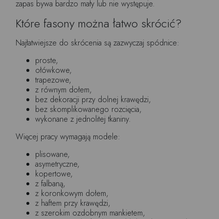
zapas bywa bardzo mały lub nie występuje.
Które fasony można łatwo skrócić?
Najłatwiejsze do skrócenia są zazwyczaj spódnice:
proste,
ołówkowe,
trapezowe,
z równym dołem,
bez dekoracji przy dolnej krawędzi,
bez skomplikowanego rozcięcia,
wykonane z jednolitej tkaniny.
Więcej pracy wymagają modele:
plisowane,
asymetryczne,
kopertowe,
z falbaną,
z koronkowym dołem,
z haftem przy krawędzi,
z szerokim ozdobnym mankietem,