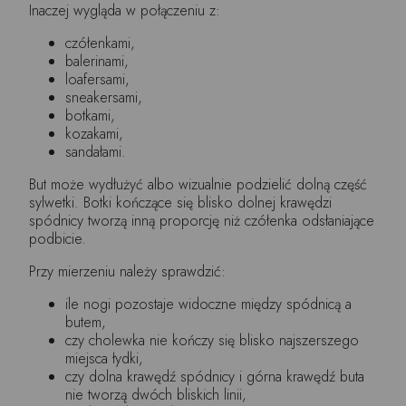
Inaczej wygląda w połączeniu z:
czółenkami,
balerinami,
loafersami,
sneakersami,
botkami,
kozakami,
sandałami.
But może wydłużyć albo wizualnie podzielić dolną część
sylwetki. Botki kończące się blisko dolnej krawędzi
spódnicy tworzą inną proporcję niż czółenka odsłaniające
podbicie.
Przy mierzeniu należy sprawdzić:
ile nogi pozostaje widoczne między spódnicą a
butem,
czy cholewka nie kończy się blisko najszerszego
miejsca łydki,
czy dolna krawędź spódnicy i górna krawędź buta
nie tworzą dwóch bliskich linii,