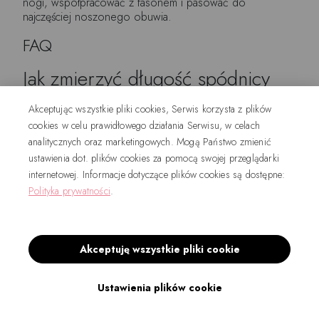
nogi, współpracować z fasonem i pasować do
najczęściej noszonego obuwia.
FAQ
Jak zmierzyć długość spódnicy
midi?
Akceptując wszystkie pliki cookies, Serwis korzysta z plików
cookies w celu prawidłowego działania Serwisu, w celach
Długość mierzy się od górnej krawędzi pasa do dolnej
krawędzi spódnicy. Pomiar należy wykonać przy pasie
analitycznych oraz marketingowych. Mogą Państwo zmienić
ułożonym na docelowej wysokości.
ustawienia dot. plików cookies za pomocą swojej przeglądarki
internetowej. Informacje dotyczące plików cookies są dostępne:
Gdzie powinna kończyć się
Polityka prywatności
.
spódnica midi?
Najczęściej dobrze wygląda kilka centymetrów poniżej
kolana albo w zwężającej się części łydki. Ostateczne
Akceptuję wszystkie pliki cookie
miejsce zależy od budowy nogi.
Czy spódnica midi powinna
Ustawienia plików cookie
kończyć się w połowie łydki?