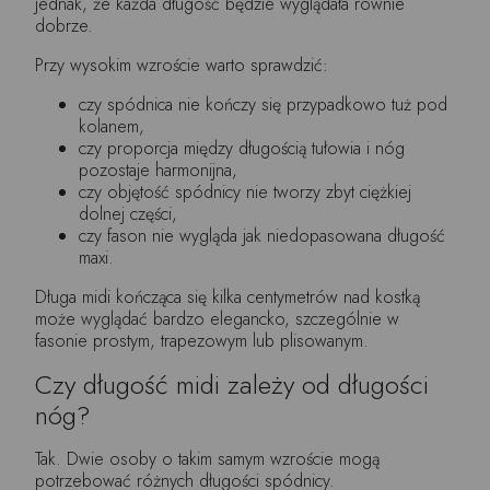
jednak, że każda długość będzie wyglądała równie
dobrze.
Przy wysokim wzroście warto sprawdzić:
czy spódnica nie kończy się przypadkowo tuż pod
kolanem,
czy proporcja między długością tułowia i nóg
pozostaje harmonijna,
czy objętość spódnicy nie tworzy zbyt ciężkiej
dolnej części,
czy fason nie wygląda jak niedopasowana długość
maxi.
Długa midi kończąca się kilka centymetrów nad kostką
może wyglądać bardzo elegancko, szczególnie w
fasonie prostym, trapezowym lub plisowanym.
Czy długość midi zależy od długości
nóg?
Tak. Dwie osoby o takim samym wzroście mogą
potrzebować różnych długości spódnicy.