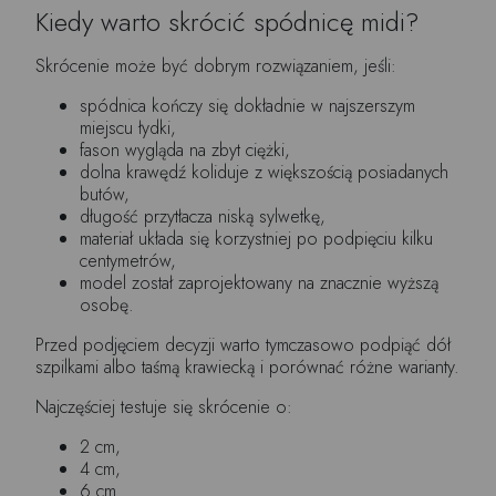
Kiedy warto skrócić spódnicę midi?
Skrócenie może być dobrym rozwiązaniem, jeśli:
spódnica kończy się dokładnie w najszerszym
miejscu łydki,
fason wygląda na zbyt ciężki,
dolna krawędź koliduje z większością posiadanych
butów,
długość przytłacza niską sylwetkę,
materiał układa się korzystniej po podpięciu kilku
centymetrów,
model został zaprojektowany na znacznie wyższą
osobę.
Przed podjęciem decyzji warto tymczasowo podpiąć dół
szpilkami albo taśmą krawiecką i porównać różne warianty.
Najczęściej testuje się skrócenie o:
2 cm,
4 cm,
6 cm.