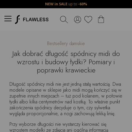
NEW in SALE
up to
-60%
Bestsellery damskie
Jak dobrać długość spódnicy midi do
wzrostu i budowy łydki? Pomiary i
poprawki krawieckie
Długość spódnicy midi nie jest jedną stałą wartością. Dwa
modele opisane w sklepie jako midi mogą kończyć się w
zupełnie innych miejscach – tuż pod kolanem, w połowie
łydki albo kilka centymetrów nad kostką. To właśnie punkt
zakończenia spódnicy decyduje o tym, czy sylwetka
wygląda proporcjonalnie, a nogi zachowują lekką linię.
Przy wyborze długości nie wystarczy kierować się
wzrostem modelki ze zdjęcia ani ogólną informacją